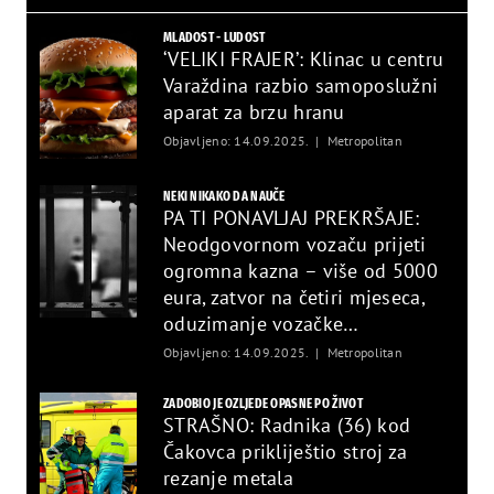
MLADOST - LUDOST
‘VELIKI FRAJER’: Klinac u centru
Varaždina razbio samoposlužni
aparat za brzu hranu
Objavljeno: 14.09.2025.
Metropolitan
NEKI NIKAKO DA NAUČE
PA TI PONAVLJAJ PREKRŠAJE:
Neodgovornom vozaču prijeti
ogromna kazna – više od 5000
eura, zatvor na četiri mjeseca,
oduzimanje vozačke…
Objavljeno: 14.09.2025.
Metropolitan
ZADOBIO JE OZLJEDE OPASNE PO ŽIVOT
STRAŠNO: Radnika (36) kod
Čakovca prikliještio stroj za
rezanje metala