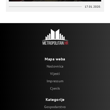
17.01.2020.
Mapa weba
Naslovnica
Vijesti
Impressum
Cjenik
Kategorije
Gospodarstvo