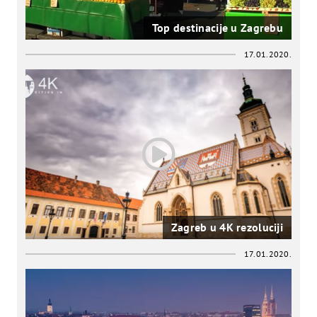
Top destinacije u Zagrebu
17.01.2020.
Zagreb u 4K rezoluciji
17.01.2020.