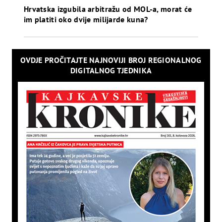
Hrvatska izgubila arbitražu od MOL-a, morat će
im platiti oko dvije milijarde kuna?
OVDJE PROČITAJTE NAJNOVIJI BROJ REGIONALNOG
DIGITALNOG TJEDNIKA