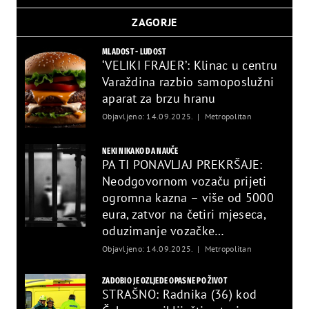
ZAGORJE
MLADOST - LUDOST
‘VELIKI FRAJER’: Klinac u centru
Varaždina razbio samoposlužni
aparat za brzu hranu
Objavljeno: 14.09.2025.
Metropolitan
NEKI NIKAKO DA NAUČE
PA TI PONAVLJAJ PREKRŠAJE:
Neodgovornom vozaču prijeti
ogromna kazna – više od 5000
eura, zatvor na četiri mjeseca,
oduzimanje vozačke…
Objavljeno: 14.09.2025.
Metropolitan
ZADOBIO JE OZLJEDE OPASNE PO ŽIVOT
STRAŠNO: Radnika (36) kod