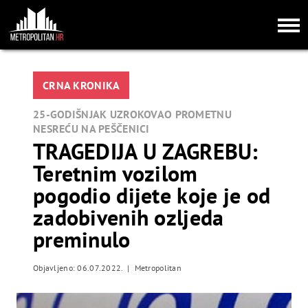
Besplatni licencirana kasino automati online
Opatija Casino Recenzija I Iskustva 2025
: Ubrzati
odluku o igri ovdje će vam pomoći apsolutno sigurno
okruženje i fer igra.
CRNA KRONIKA
Mozzart Casino 50 Free Spins
- Trenutno nudi igre od
25-GODIŠNJAK UZROKOVAO PROMETNU
Ainsus, kao i nekoliko drugih dobavljača softvera.
NESREĆU NA PEŠČENICI
Rulet Kombinacije
: Ali od tada su se vremena
TRAGEDIJA U ZAGREBU:
promijenila.
Teretnim vozilom
pogodio dijete koje je od
Online kasino poker
zadobivenih ozljeda
Slot Tomb Raider Bonusi I Besplatne Vrtnje
preminulo
Ovo je nova značajka u industriji kasina, dat ćemo vam
nekoliko savjeta o tome što Casino radi bez računa i koje
Objavljeno: 06.07.2022.
Metropolitan
ćete prednosti dobiti.
Najbolja Litecoin Kasina 2025
Tu je i velika raznolikost ogrebotina i mini-igara, tako da