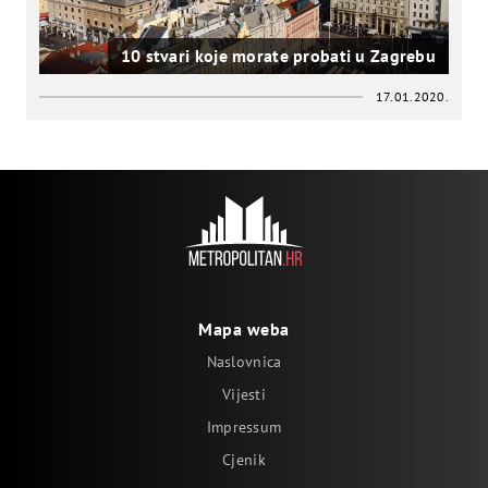
10 stvari koje morate probati u Zagrebu
17.01.2020.
Mapa weba
Naslovnica
Vijesti
Impressum
Cjenik