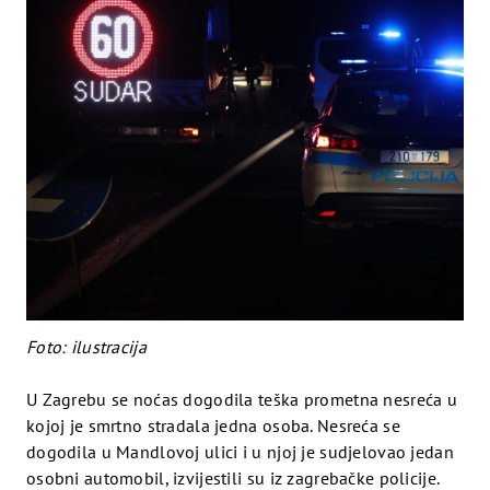
Slot Dynamite Riches Bonusi I Besplatne Vrtnje
Slotovi kao što su ainsi, ainsi i ainsi imaju sličnu
postavku utora.
Od njih su dobili i nekoliko igara.
Strategpošteni blackjack u hrvatskoj 2024
Neteller Casino Recenzija I Iskustva 2025
To ne mora biti dosadan posao ili težak posao, jer druženje s
prijateljima ionako je puno zabavnije od sjedenja kod kuće i
igranja igara cijeli dan.
Poker Igre
Izvješće se sastoji od detaljnih pregleda najčešćih korisničkih
Foto: ilustracija
interakcija, procjenjujući koliko je lako pronaći određene
značajke, kretati se po stranici, pristupiti pomoći i kontaktirati
U Zagrebu se noćas dogodila teška prometna nesreća u
operatera.
kojoj je smrtno stradala jedna osoba. Nesreća se
Casino Igre Free Download
dogodila u Mandlovoj ulici i u njoj je sudjelovao jedan
osobni automobil, izvijestili su iz zagrebačke policije.