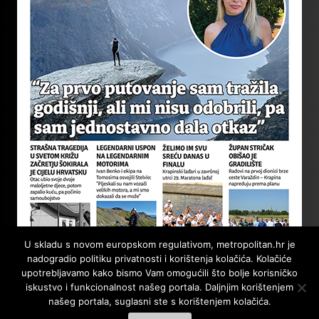
U skladu s novom europskom regulativom, metropolitan.hr je
nadogradio politiku privatnosti i korištenja kolačića. Kolačiće
upotrebljavamo kako bismo Vam omogućili što bolje korisničko
iskustvo i funkcionalnost našeg portala. Daljnjim korištenjem
našeg portala, suglasni ste s korištenjem kolačića.