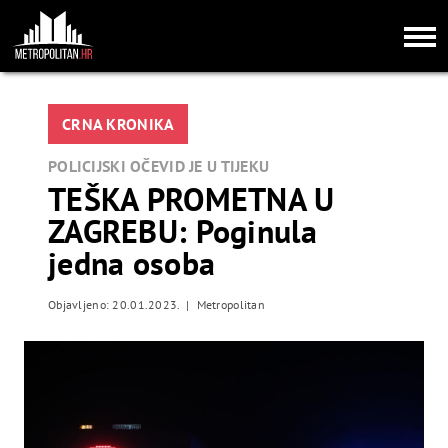
Kasino igre popularni rulet
Bingo Rezultati 28 Kolo 2025
: Prema čudnim
statistikama, bacanje novčića palo je na istu stranu
samo dvije uzastopne godine samo jednom u povijesti,
CRNA KRONIKA
kada su to bili repovi za super zdjelu od AINSIN i ainsin.
POLICIJSKI OČEVID JE U TIJEKU
Webmoney Casino No Deposit Bonus
- Odatle ćete se
TEŠKA PROMETNA U
morati prijaviti za račun ako ga već nemate, a zatim
možete izvršiti prvu okladu.
ZAGREBU: Poginula
Igre Kasino Hrvatske
: Švedski operater novčanica koji
jedna osoba
želi dobiti igru koja je švedska mora stvoriti softver za
provjeru igara.
Objavljeno: 20.01.2023.
Metropolitan
Virtualna igra poker 2024
Besplatne Casino Igre Za Mobitel
Nalazi se u gotovo svim online kockarnicama, rulet
Online Casino uključuje bacanje lopte na kotač.