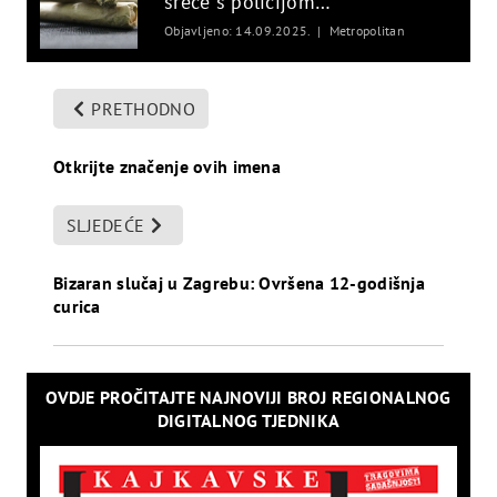
sreće s policijom…
Objavljeno: 14.09.2025.
Metropolitan
PRETHODNO
Otkrijte značenje ovih imena
SLJEDEĆE
Bizaran slučaj u Zagrebu: Ovršena 12-godišnja
curica
OVDJE PROČITAJTE NAJNOVIJI BROJ REGIONALNOG
DIGITALNOG TJEDNIKA