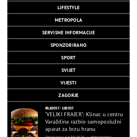
LIFESTYLE
METROPOLA
SERVISNE INFORMACIJE
SPONZORIRANO
SPORT
SVIJET
VIJESTI
ZAGORJE
MLADOST - LUDOST
‘VELIKI FRAJER’: Klinac u centru
Varaždina razbio samoposlužni
aparat za brzu hranu
Objavljeno: 14.09.2025.
Metropolitan