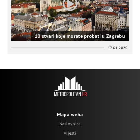
10 stvari koje morate probati u Zagrebu
17.01.2020.
Mapa weba
Naslovnica
Vijesti