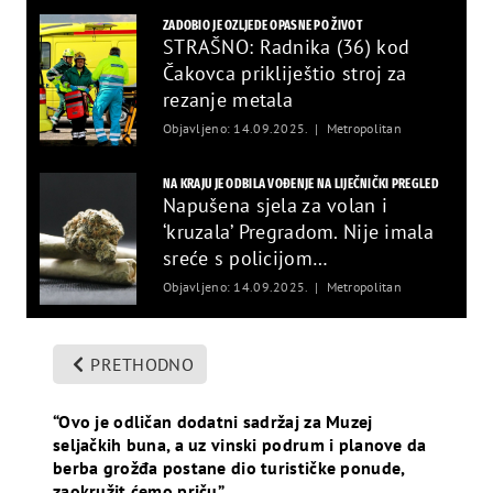
ZADOBIO JE OZLJEDE OPASNE PO ŽIVOT
STRAŠNO: Radnika (36) kod
Čakovca prikliještio stroj za
rezanje metala
Objavljeno: 14.09.2025.
Metropolitan
NA KRAJU JE ODBILA VOĐENJE NA LIJEČNIČKI PREGLED
Napušena sjela za volan i
‘kruzala’ Pregradom. Nije imala
sreće s policijom…
Objavljeno: 14.09.2025.
Metropolitan
PRETHODNO
“Ovo je odličan dodatni sadržaj za Muzej
seljačkih buna, a uz vinski podrum i planove da
berba grožđa postane dio turističke ponude,
zaokružit ćemo priču”