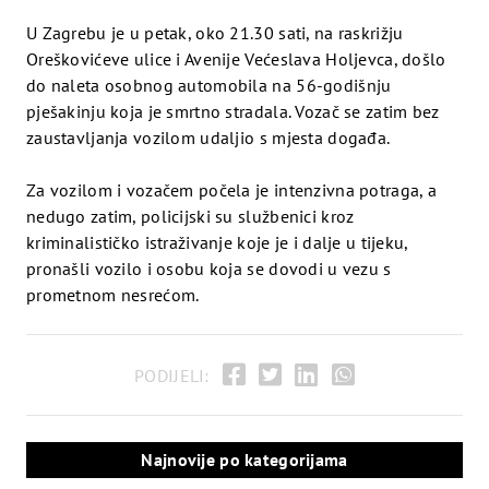
U Zagrebu je u petak, oko 21.30 sati, na raskrižju
Oreškovićeve ulice i Avenije Većeslava Holjevca, došlo
do naleta osobnog automobila na 56-godišnju
pješakinju koja je smrtno stradala. Vozač se zatim bez
zaustavljanja vozilom udaljio s mjesta događa.
Za vozilom i vozačem počela je intenzivna potraga, a
nedugo zatim, policijski su službenici kroz
kriminalističko istraživanje koje je i dalje u tijeku,
pronašli vozilo i osobu koja se dovodi u vezu s
prometnom nesrećom.
PODIJELI:
Najnovije po kategorijama