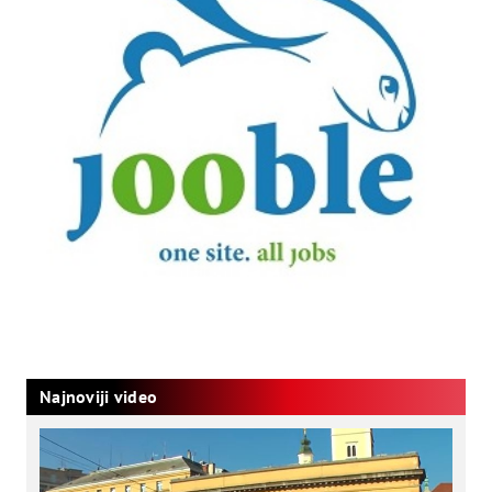
Najnoviji video