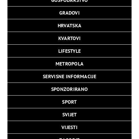
GOSPODARSTVO
GRADOVI
HRVATSKA
KVARTOVI
LIFESTYLE
METROPOLA
SERVISNE INFORMACIJE
SPONZORIRANO
SPORT
SVIJET
VIJESTI