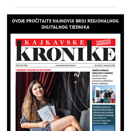
OVDJE PROČITAJTE NAJNOVIJI BROJ REGIONALNOG
DIGITALNOG TJEDNIKA