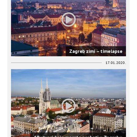
Zagreb zimi – timelapse
17.01.2020.