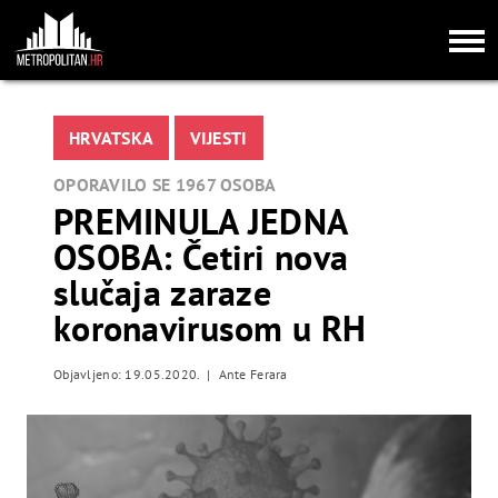
Poker za novac igrati za pobjedu 2024
Slot House Of Doom 2 The Crypt Bonusi I Besplatne
Vrtnje
: Ako ste novi u svijetu internetskog pokera, važno
je da razumijete različite vrste pokera koje možete igrati.
HRVATSKA
VIJESTI
Slot The Wild Hatter Bonusi I Besplatne Vrtnje
- Idite na
OPORAVILO SE 1967 OSOBA
stranicu za povlačenje na svom računu, navedite željeni
PREMINULA JEDNA
način povlačenja, navedite iznos, a zatim kliknite gumb
za povlačenje.
OSOBA: Četiri nova
Evolution Casino Igre Recenzija
: Rezolucija se može
slučaja zaraze
razlikovati ovisno o različitim telefonima i tabletima, ali
koronavirusom u RH
to vas ne bi trebalo brinuti.
Objavljeno: 19.05.2020.
Ante Ferara
Trikovi igra rulet popularni kasino 2024
Slot Igrat Besplatno
To je internetska igra ogrebotina koja se može igrati na
raznim uređajima, uključujući mobilne uređaje, tako da