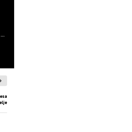
m…
resa
elje