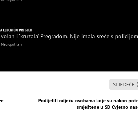
NA LIJEČNIČKI PREGLED
volan i ‘kruzala’ Pregradom. Nije imala sreće s policijo
Metropolitan
SLJEDEĆE
ze
Podijelili odjeću osobama koje su nakon pot
smještene u SD Cvjetno nas