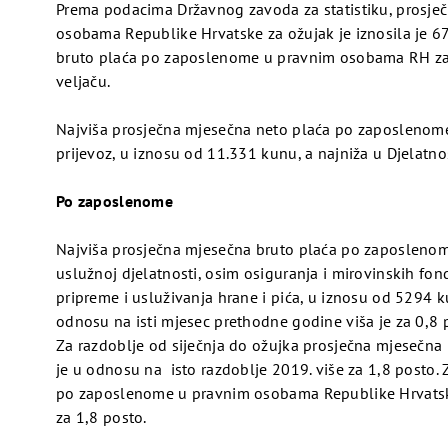
Prema podacima Državnog zavoda za statistiku, prosje
osobama Republike Hrvatske za ožujak je iznosila je 67
bruto plaća po zaposlenome u pravnim osobama RH za o
veljaču.
Najviša prosječna mjesečna neto plaća po zaposlenome
prijevoz, u iznosu od 11.331 kunu, a najniža u Djelatno
Pogledaj
Po zaposlenome
Najviša prosječna mjesečna bruto plaća po zaposlenom
video
uslužnoj djelatnosti, osim osiguranja i mirovinskih fon
pripreme i usluživanja hrane i pića, u iznosu od 5294
odnosu na isti mjesec prethodne godine viša je za 0,8
Za razdoblje od siječnja do ožujka prosječna mjeseč
je u odnosu na isto razdoblje 2019. više za 1,8 post
Pogledaj
po zaposlenome u pravnim osobama Republike Hrvatske 
za 1,8 posto.