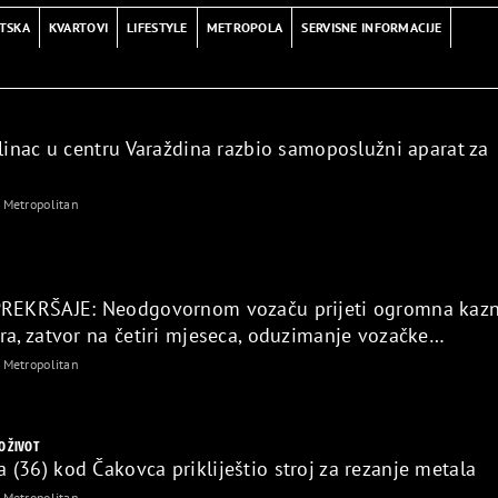
TSKA
KVARTOVI
LIFESTYLE
METROPOLA
SERVISNE INFORMACIJE
Klinac u centru Varaždina razbio samoposlužni aparat za
Metropolitan
PREKRŠAJE: Neodgovornom vozaču prijeti ogromna kaz
ra, zatvor na četiri mjeseca, oduzimanje vozačke…
Metropolitan
O ŽIVOT
(36) kod Čakovca prikliještio stroj za rezanje metala
Metropolitan