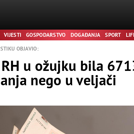
graju samo sa stvarnim trgovcima, korisnici moraju platiti da bi 
VIJESTI
GOSPODARSTVO
DOGAĐANJA
SPORT
LI
 i funkcionalnosti koje našu platformu čine neodoljivom.
oljšali cjelokupno iskustvo, vlasnici stranica stvorili su brojne
STIKU OBJAVIO:
 RH u ožujku bila 671
e u kasinu 2024
anja nego u veljači
cijama i suradnji.
 u Javnosti omalovažavajući automate i one koji su ih igrali.
te ili pričekate dok ne dođu do vas za stolom.
stracije 2024