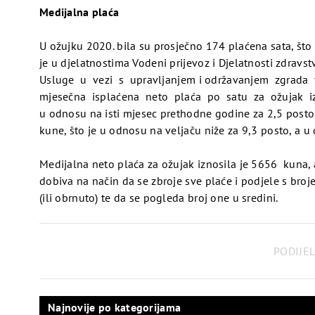
video
Medijalna plaća
U ožujku 2020. bila su prosječno 174 plaćena sata, što j
je u djelatnostima Vodeni prijevoz i Djelatnosti zdravs
Usluge u vezi s upravljanjem i održavanjem zgrada te
Pogledaj
mjesečna isplaćena neto plaća po satu za ožujak iznos
u odnosu na isti mjesec prethodne godine za 2,5 posto.
kune, što je u odnosu na veljaču niže za 9,3 posto, a 
video
Medijalna neto plaća za ožujak iznosila je 5656 kuna,
dobiva na način da se zbroje sve plaće i podjele s br
(ili obrnuto) te da se pogleda broj one u sredini.
Pogledaj
PODIJEL
video
Najnovije po kategorijama