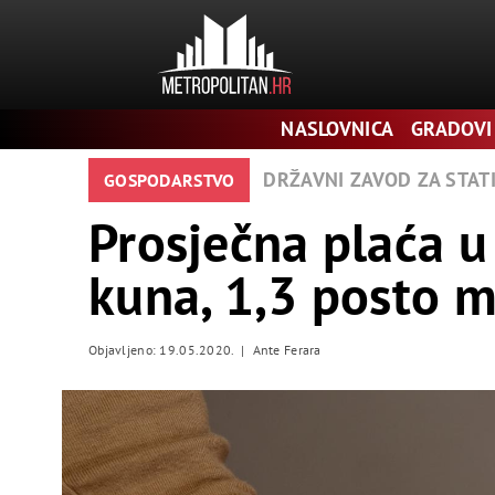
Poker soba za hrvatsku 2024
Rant Casino 50 Free Spins
: Budući da se igre ove vrste i
Pretraga
NASLOVNICA
GRADOVI
Najbolja Perfect Money Kasina 2025
- Mnogo je značajki
Slot Mirror Mirror Bonusi I Besplatne Vrtnje
: Kako bi pob
DRŽAVNI ZAVOD ZA STATI
GOSPODARSTVO
Prosječna plaća u
Igrajte besplatne automate bez registracij
kuna, 1,3 posto m
Tsi Casino Recenzija I Iskustva 2025
Puno vam hvala, Casino tim Inninsus, na pruženim informa
Slot Action Money Bonusi I Besplatne Vrtnje
Objavljeno: 19.05.2020.
Ante Ferara
Policija i političari često su pokušavali steći popularnost
Stol će vam dati mogućnost da odmah postavite svoje role
Igrajte besplatne automate bez online regi