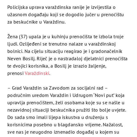
Policijska uprava varaždinska ranije je izvijestila o
užasnom događaju koji se dogodio jučer u prenoćištu
za beskućnike u Varaždinu.
Žena (37) upala je u kuhinju prenoćišta te izbola troje
ljudi. Ozlijeđeni se trenutno nalaze u varaždinskoj
bolnici. Na cijelu situaciju reagirao je i gradonačelnik
Neven Bosilj. Riječ je o nastradaloj djelatnici prenoćišta
te dvojici korisnika, a Bosilj je izrazio žaljenje,
prenosi
Varaždinski
.
– Grad Varaždin sa Zavodom za socijalni rad –
područnim uredom Varaždin i Udrugom ‘Novi put’ koja
upravlja prenoćištem, želi osobama koje su se našle u
nezavidnoj situaciji beskućnika pružiti što bolje uvjete.
Do sada smo imali lijepa iskustva u druženju s
korisnicima posebno u blagdansko vrijeme. Nažalost,
sve nas je neugodno iznenadio događaj u kojem su