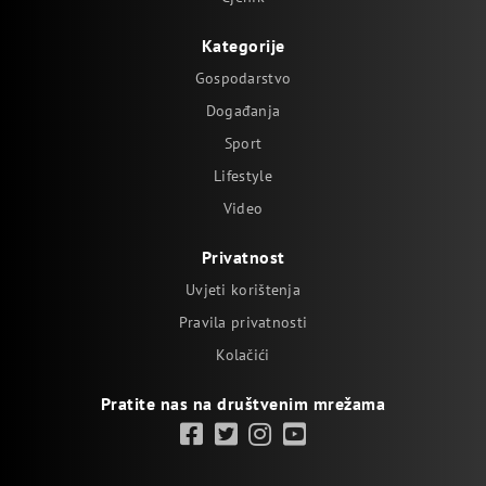
Kategorije
Gospodarstvo
Događanja
Sport
Lifestyle
Video
Privatnost
Uvjeti korištenja
Pravila privatnosti
Kolačići
Pratite nas na društvenim mrežama