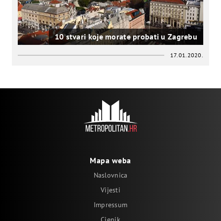
10 stvari koje morate probati u Zagrebu
17.01.2020.
Mapa weba
Naslovnica
Vijesti
Impressum
Cjenik