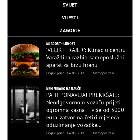
SVIJET
VIJESTI
ZAGORJE
MLADOST - LUDOST
‘VELIKI FRAJER’: Klinac u centru
Varaždina razbio samoposlužni
aparat za brzu hranu
Objavljeno: 14.09.2025.
Metropolitan
NEKI NIKAKO DA NAUČE
PA TI PONAVLJAJ PREKRŠAJE:
Neodgovornom vozaču prijeti
ogromna kazna – više od 5000
eura, zatvor na četiri mjeseca,
oduzimanje vozačke…
Objavljeno: 14.09.2025.
Metropolitan