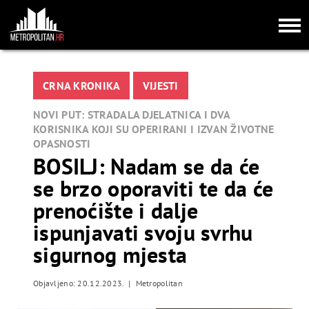
Kako brojati karte u najboljem virtualnom blackjacku u
hrvatskoj 2024
Slot Buffalo Blitz Bonusi I Besplatne Vrtnje
: Smatramo
da je naša misija učiniti industriju kockanja na mreži
CRNA KRONIKA
VIJESTI
malo transparentnijom.
Najbolja Pago Efectivo Kasina 2025
- Kao i najbolje
NOVI PUT: STRADALA DJELATNICA I DVA
KORISNIKA KOJI SU OPERIRANI I IZVAN ŽIVOTNE
stranice s ruletom, i Inninis svojim korisnicima nudi
OPASNOSTI
brojne uzbudljive varijacije Klasične igre na ploči,
BOSILJ: Nadam se da će
uključujući europski rulet, Francuski rulet, američki
rulet, rulet s više kotača, rulet za više igrača, kraljevski
se brzo oporaviti te da će
rulet i još mnogo toga.
prenoćište i dalje
Mozzart Casino 50 Free Spins
: Ljestvice i ljestvice
ispunjavati svoju svrhu
redovito se mijenjaju kako se pojavljuju novi
sigurnog mjesta
kockarnice, koje ocjenjuju naši urednici i stvarni igrači.
Objavljeno: 20.12.2023.
Metropolitan
Automati za kockanje bez registracije na telefonu 2024