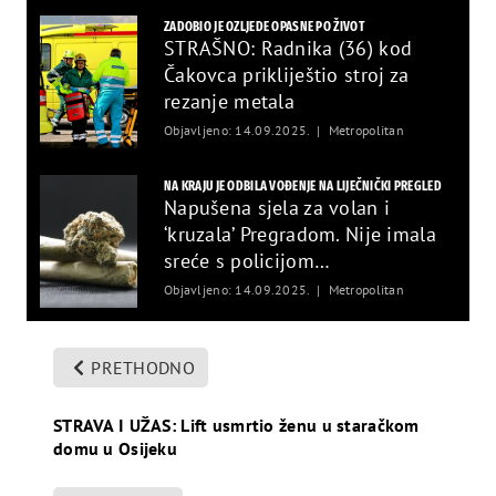
ZADOBIO JE OZLJEDE OPASNE PO ŽIVOT
STRAŠNO: Radnika (36) kod
Čakovca prikliještio stroj za
rezanje metala
Objavljeno: 14.09.2025.
Metropolitan
NA KRAJU JE ODBILA VOĐENJE NA LIJEČNIČKI PREGLED
Napušena sjela za volan i
‘kruzala’ Pregradom. Nije imala
sreće s policijom…
Objavljeno: 14.09.2025.
Metropolitan
PRETHODNO
STRAVA I UŽAS: Lift usmrtio ženu u staračkom
domu u Osijeku