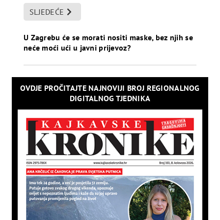
SLJEDEĆE
U Zagrebu će se morati nositi maske, bez njih se
neće moći ući u javni prijevoz?
OVDJE PROČITAJTE NAJNOVIJI BROJ REGIONALNOG
DIGITALNOG TJEDNIKA