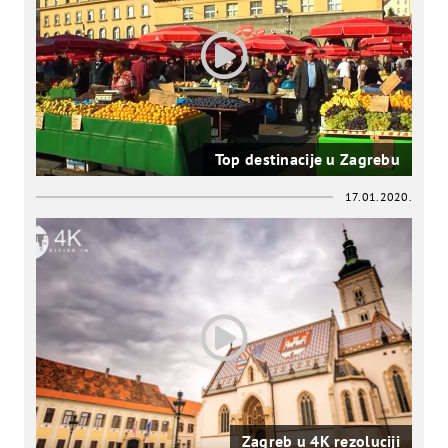
Top destinacije u Zagrebu
17.01.2020.
Zagreb u 4K rezoluciji