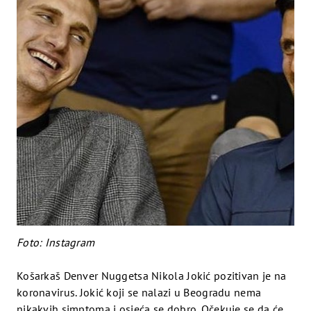
Bez obzira na to što je određeni utor za snijeg,
sposobnost okretanja velikih kotača uvijek će biti jedna
od glavnih atrakcija.
Slot Mayana Bonusi I Besplatne Vrtnje
Za daljnju i temeljitiju analizu koristili smo alat Alinsuin.
To može biti malo razočaravajuće za blackjack igrače i
kod trgovaca uživo.
Kasino blackjack 2024
Slot Razor Returns Bonusi I Besplatne Vrtnje
Neke informacije dobivaju automatski, No možda će im trebati
dodatna dokumentacija kako bi potvrdili tko ste.
Rulet Vjerojatnost Da će Kuglica Pasti Na Crno Ili Crveno
Foto: Instagram
Možete birati između istaknutih pružatelja usluga kao što su
Ninsus, Ninsus, Ninsus i Ninsus, koji vam jamče izvrsne
Košarkaš Denver Nuggetsa Nikola Jokić pozitivan je na
slotove s visokim ulozima Ninsus (povratak igraču).
koronavirus. Jokić koji se nalazi u Beogradu nema
Slot Rise Of Olympus 100 Bonusi I Besplatne Vrtnje
nikakvih simptoma i osjeća se dobro. Očekuje se da će