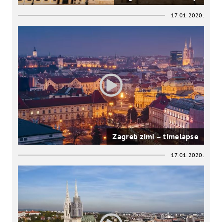
17.01.2020.
Zagreb zimi – timelapse
17.01.2020.