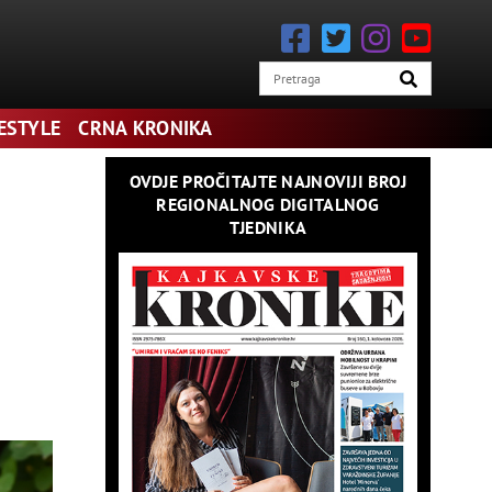
čega možete poslati zahtjev za povlačenje putem željenog načina
FESTYLE
CRNA KRONIKA
c ili za zabavu.
OVDJE PROČITAJTE NAJNOVIJI BROJ
REGIONALNOG DIGITALNOG
TJEDNIKA
jednosti do 3,000 eura, bonuse za besplatne okrete i dnevne