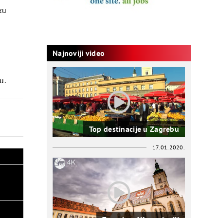
ku
Najnoviji video
u.
Top destinacije u Zagrebu
17.01.2020.