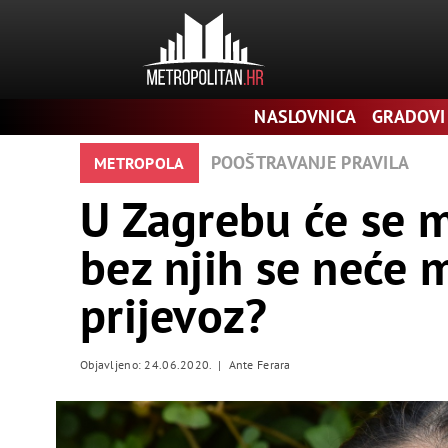
Novi legalni kasino nije potreban depozit
Alipay Casino No Deposit Bonus
: Potrebno je ispuniti z
Pretraga
plaćanja.
NASLOVNICA
GRADOVI
Bitstarz Casino Recenzija I Iskustva 2025
- Ako želite pok
POOŠTRAVANJE PRAVILA
METROPOLA
Ideal Casino No Deposit Bonus
: Igrači se mogu kladiti i
U Zagrebu će se m
Digitalni rulet besplatni kasino uz bonus 
bez njih se neće m
Total Casino No Deposit Bonus
prijevoz?
Bonus Kodovi za tinejdžere pružit će vam nekoliko uzbudl
ponude.
Avalon78 Casino Recenzija I Iskustva 2025
Objavljeno: 24.06.2020.
Ante Ferara
Na primjer, ako se odlučite za karticu s indeksom, ona će
Samo budite oprezni s okladama i zajamčena vam je pobj