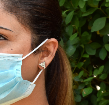
kuvajtskim dinarima i katarskim rialima.
ti bilo koji iznos koji biste mogli uštedjeti nedovoljnim izvješt