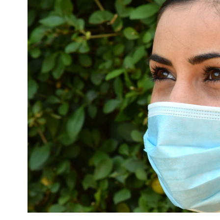
Poker online igra za novac 2024
Buran Casino Hr 2025 Review
Igrajte se sa saudijskim rialima, dirhamima UAE, bahreinskim i 
Slot Miss Wildfire Bonusi I Besplatne Vrtnje
Kazne i kamate za prijavljivanje mogu se brzo zbrojiti i premaši
Monte Carlo Casino 50 Free Spins