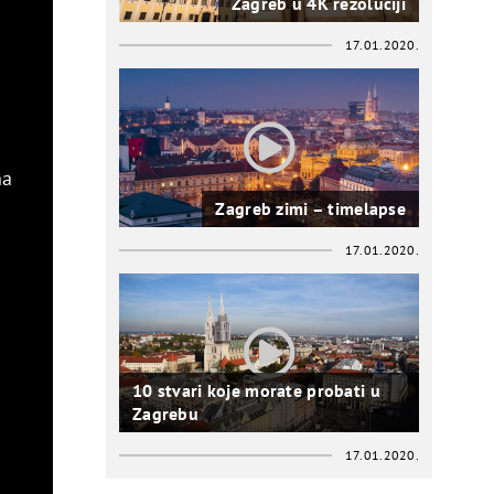
Zagreb u 4K rezoluciji
17.01.2020.
na
Zagreb zimi – timelapse
17.01.2020.
10 stvari koje morate probati u
Zagrebu
17.01.2020.