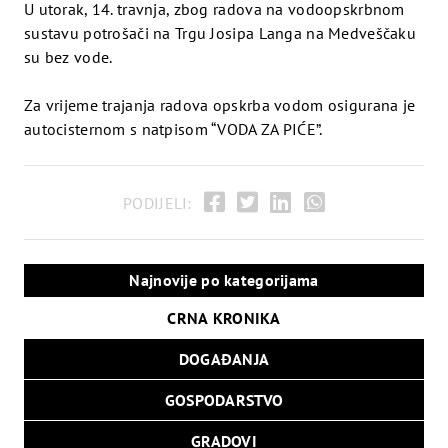
U utorak, 14. travnja, zbog radova na vodoopskrbnom
sustavu potrošači na Trgu Josipa Langa na Medveščaku
su bez vode.
Za vrijeme trajanja radova opskrba vodom osigurana je
autocisternom s natpisom “VODA ZA PIĆE”.
PODIJELI:
Najnovije po kategorijama
CRNA KRONIKA
DOGAĐANJA
GOSPODARSTVO
GRADOVI