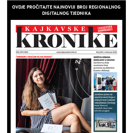
OVDJE PROČITAJTE NAJNOVIJI BROJ REGIONALNOG
DIGITALNOG TJEDNIKA