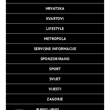
HRVATSKA
KVARTOVI
LIFESTYLE
METROPOLA
SERVISNE INFORMACIJE
SPONZORIRANO
SPORT
SVIJET
VIJESTI
ZAGORJE
MLADOST - LUDOST