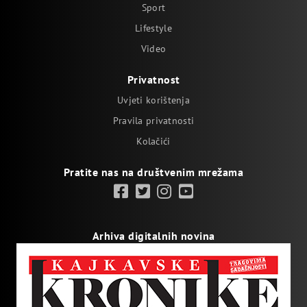
Sport
Lifestyle
Video
Privatnost
Uvjeti korištenja
Pravila privatnosti
Kolačići
Pratite nas na društvenim mrežama
Arhiva digitalnih novina