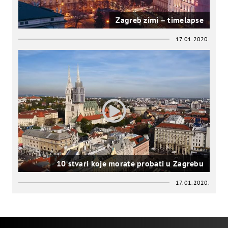
Zagreb zimi – timelapse
17.01.2020.
10 stvari koje morate probati u Zagrebu
17.01.2020.