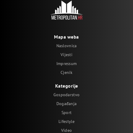
Mapa weba
Naslovnica
Vijesti
Impressum
Cjenik
Kategorije
Gospodarstvo
Događanja
Sport
Lifestyle
Video