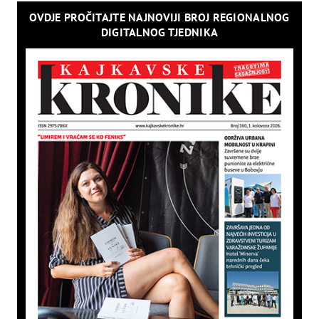
OVDJE PROČITAJTE NAJNOVIJI BROJ REGIONALNOG
DIGITALNOG TJEDNIKA