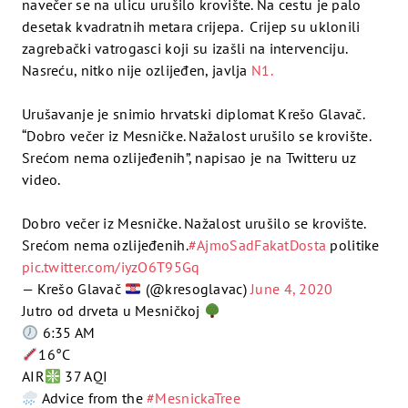
navečer se na ulicu urušilo krovište. Na cestu je palo
desetak kvadratnih metara crijepa. Crijep su uklonili
zagrebački vatrogasci koji su izašli na intervenciju.
Nasreću, nitko nije ozlijeđen, javlja
N1.
Urušavanje je snimio hrvatski diplomat Krešo Glavač.
“Dobro večer iz Mesničke. Nažalost urušilo se krovište.
Srećom nema ozlijeđenih”, napisao je na Twitteru uz
video.
Dobro večer iz Mesničke. Nažalost urušilo se krovište.
Srećom nema ozlijeđenih.
#AjmoSadFakatDosta
politike
pic.twitter.com/iyzO6T95Gq
— Krešo Glavač
(@kresoglavac)
June 4, 2020
Jutro od drveta u Mesničkoj
6:35 AM
16°C
AIR
37 AQI
Advice from the
#MesnickaTree