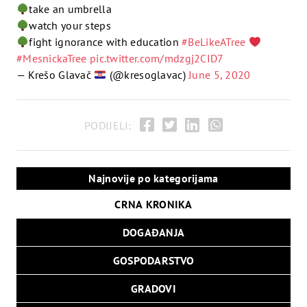
take an umbrella
watch your steps
fight ignorance with education
#BeLikeATree
#MesnickaTree
pic.twitter.com/mdzgj2CID7
— Krešo Glavač
(@kresoglavac)
June 5, 2020
PODIJELI:
Najnovije po kategorijama
CRNA KRONIKA
DOGAĐANJA
GOSPODARSTVO
GRADOVI