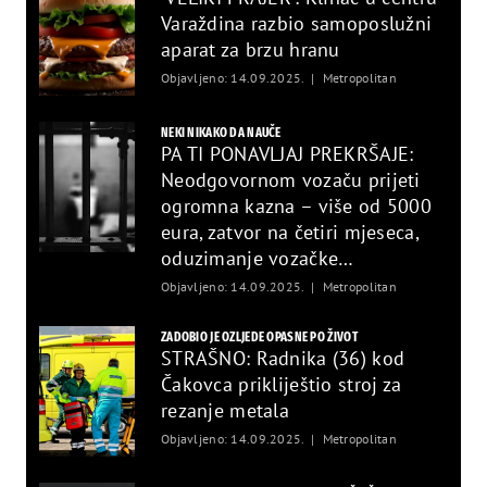
Varaždina razbio samoposlužni
aparat za brzu hranu
Objavljeno: 14.09.2025.
Metropolitan
NEKI NIKAKO DA NAUČE
PA TI PONAVLJAJ PREKRŠAJE:
Neodgovornom vozaču prijeti
ogromna kazna – više od 5000
eura, zatvor na četiri mjeseca,
oduzimanje vozačke…
Objavljeno: 14.09.2025.
Metropolitan
ZADOBIO JE OZLJEDE OPASNE PO ŽIVOT
STRAŠNO: Radnika (36) kod
Čakovca prikliještio stroj za
rezanje metala
Objavljeno: 14.09.2025.
Metropolitan