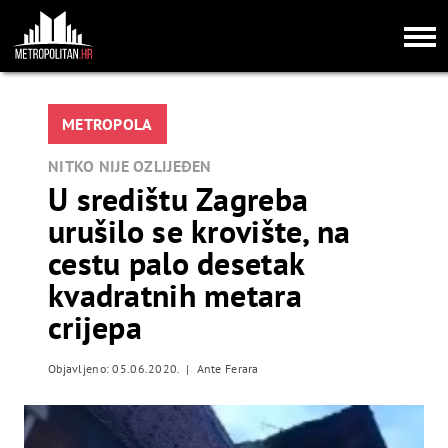
Najbolja pravila pokera 2024
Slot True Gift Redemptions Bonusi I Besplatne Vrtnje
:
Nakon što se vi i ostali igrači kladite, djelitelj najavljuje
kraj klađenja.
METROPOLA
Bcgame Casino Recenzija I Iskustva 2025
- To je
NITKO NIJE OZLIJEĐEN
pustošilo kockarnice u stilu Las Vegasa i internetske
U središtu Zagreba
stranice za kockanje.
urušilo se krovište, na
Slot Lucky Cat Bonusi I Besplatne Vrtnje
: Snažan uvod s
kojim se prvi put susrećete na početku igre postaje
cestu palo desetak
stvarnost čim zavrtite kolute u bonus igri.
kvadratnih metara
crijepa
Automati za igranje novca na sigurnim stranicama na webu
2024
Objavljeno: 05.06.2020.
Ante Ferara
Euteller Casino Recenzija I Iskustva 2025
Automat za igre na sreću, koji je star više od 15 godina,
priznati je klasik.