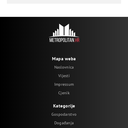
Mapa weba
Naslovnica
Vijesti
Impressum
Cjenik
Kategorije
Gospodarstvo
Događanja