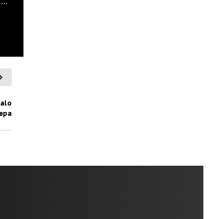
m…
palo
jepa