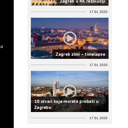
Zagreb u 4K rezoluciji
17.01.2020.
na
Zagreb zimi – timelapse
17.01.2020.
10 stvari koje morate probati u
Zagrebu
17.01.2020.