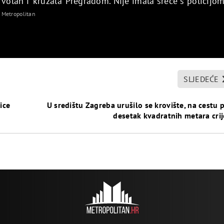
volan i ‘kruzala’ Pregradom. Nije imala sreće s policijo
Metropolitan
SLJEDEĆE
ice
U središtu Zagreba urušilo se krovište, na cestu 
desetak kvadratnih metara cri