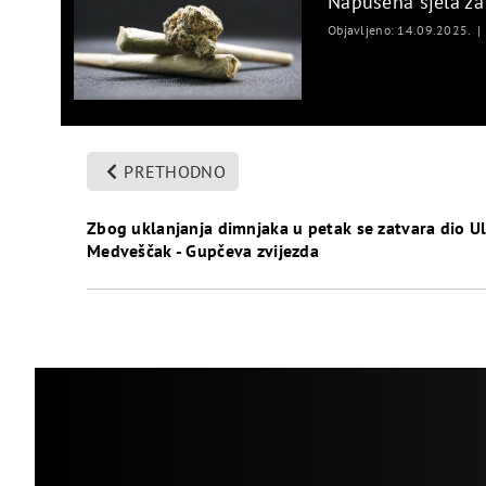
Napušena sjela za 
Objavljeno: 14.09.2025.
PRETHODNO
Zbog uklanjanja dimnjaka u petak se zatvara dio Ul
Medveščak - Gupčeva zvijezda