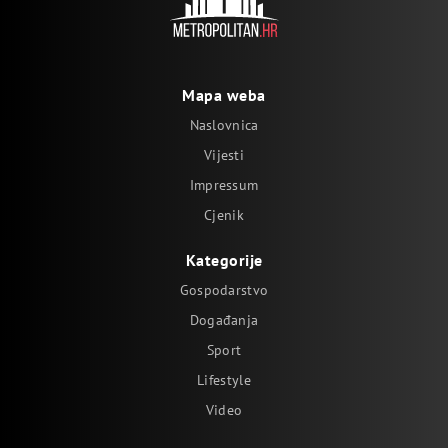
Mapa weba
Naslovnica
Vijesti
Impressum
Cjenik
Kategorije
Gospodarstvo
Događanja
Sport
Lifestyle
Video