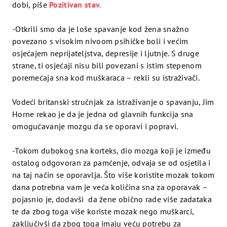
dobi, piše
Pozitivan stav.
-Otkrili smo da je loše spavanje kod žena snažno
povezano s visokim nivoom psihičke boli i većim
osjećajem neprijateljstva, depresije i ljutnje. S druge
strane, ti osjećaji nisu bili povezani s istim stepenom
poremećaja sna kod muškaraca – rekli su istraživači.
Vodeći britanski stručnjak za istraživanje o spavanju, Jim
Horne rekao je da je jedna od glavnih funkcija sna
omogućavanje mozgu da se oporavi i popravi.
-Tokom dubokog sna korteks, dio mozga koji je između
ostalog odgovoran za pamćenje, odvaja se od osjetila i
na taj način se oporavlja. Što više koristite mozak tokom
dana potrebna vam je veća količina sna za oporavak –
pojasnio je, dodavši da žene obično rade više zadataka
te da zbog toga više koriste mozak nego muškarci,
zaključivši da zbog toga imaju veću potrebu za