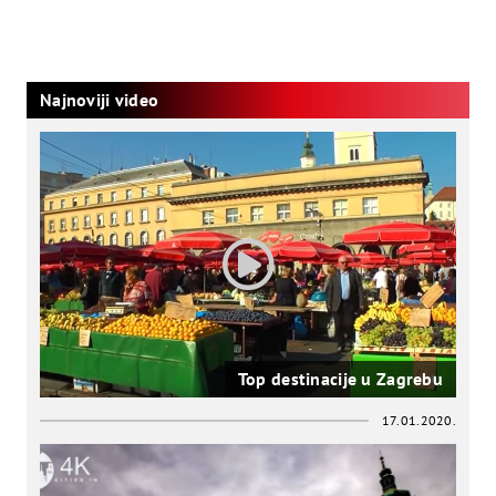
Najnoviji video
Top destinacije u Zagrebu
17.01.2020.