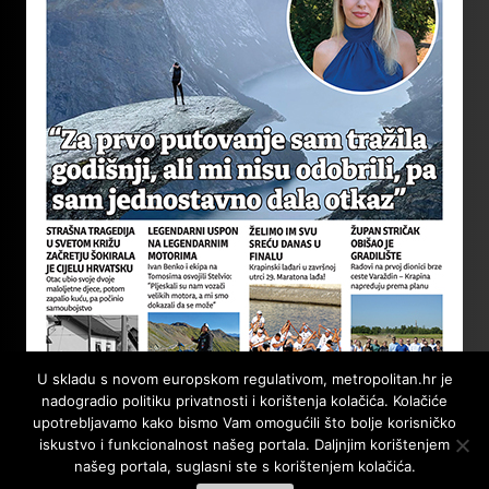
U skladu s novom europskom regulativom, metropolitan.hr je
nadogradio politiku privatnosti i korištenja kolačića. Kolačiće
upotrebljavamo kako bismo Vam omogućili što bolje korisničko
iskustvo i funkcionalnost našeg portala. Daljnjim korištenjem
našeg portala, suglasni ste s korištenjem kolačića.