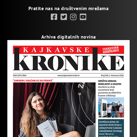
Pratite nas na društvenim mrežama
Arhiva digitalnih novina