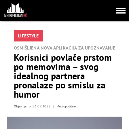
Automati igraju za pravi novac online 2024
Webbyslot Casino Hr 2025 Review
: S mnogo različitih
bonus opcija i promocija koje nudi, pogledajte ih sve u
nastavku.
LIFESTYLE
Slot Iron Bank Bonusi I Besplatne Vrtnje
- Svi ovi
OSMIŠLJENA NOVA APLIKACIJA ZA UPOZNAVANJE
zabavni automati za igre na sreću imaju nekoliko
Korisnici povlače prstom
dobitnih dobitnih linija i 5 koluta, kao i nekoliko sjajnih
bonus rundi za igrače.
po memovima – svog
Najbolja Paysafecard Kasina 2025
: Na koliko linija
idealnog partnera
možete igrati.
pronalaze po smislu za
humor
Online kasino slotovi bez registracije
Stake Casino 50 Free Spins
Objavljeno: 16.07.2022.
Metropolitan
Udružite se s odabranim kockarnicama.
Sanjati Aparat Za Kockanje
To bi moglo biti razočaravajuće, ali kolekcija igara u