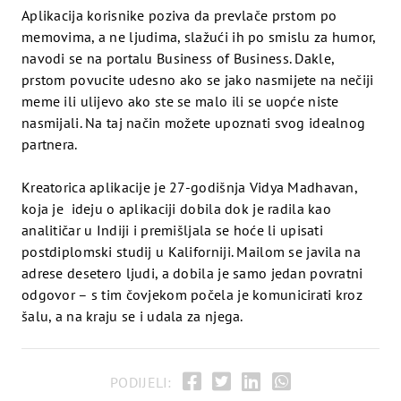
Aplikacija korisnike poziva da prevlače prstom po
memovima, a ne ljudima, slažući ih po smislu za humor,
navodi se na portalu Business of Business. Dakle,
prstom povucite udesno ako se jako nasmijete na nečiji
meme ili ulijevo ako ste se malo ili se uopće niste
nasmijali. Na taj način možete upoznati svog idealnog
partnera.
Kreatorica aplikacije je 27-godišnja Vidya Madhavan,
koja je ideju o aplikaciji dobila dok je radila kao
analitičar u Indiji i premišljala se hoće li upisati
postdiplomski studij u Kaliforniji. Mailom se javila na
adrese desetero ljudi, a dobila je samo jedan povratni
odgovor – s tim čovjekom počela je komunicirati kroz
šalu, a na kraju se i udala za njega.
PODIJELI: