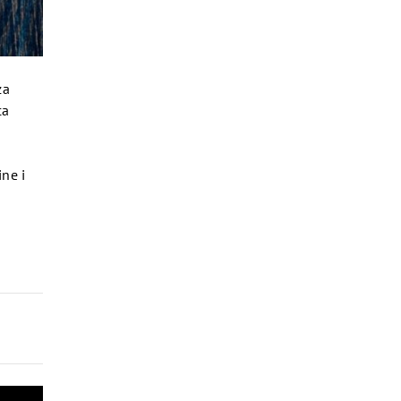
za
ca
ine i