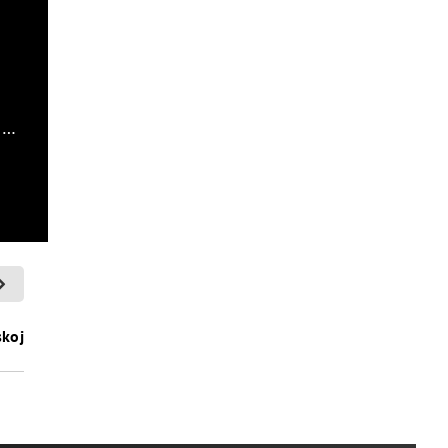
m…
skoj