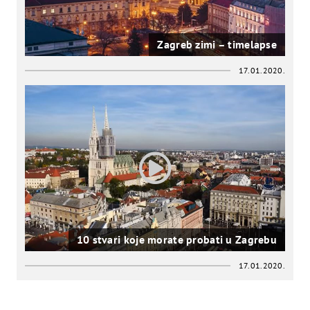
Zagreb zimi – timelapse
17.01.2020.
10 stvari koje morate probati u Zagrebu
17.01.2020.