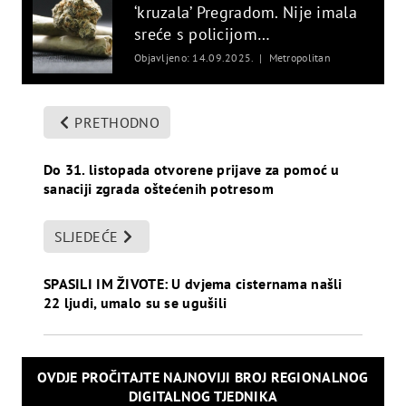
‘kruzala’ Pregradom. Nije imala
sreće s policijom…
Objavljeno: 14.09.2025.
Metropolitan
PRETHODNO
Do 31. listopada otvorene prijave za pomoć u
sanaciji zgrada oštećenih potresom
SLJEDEĆE
SPASILI IM ŽIVOTE: U dvjema cisternama našli
22 ljudi, umalo su se ugušili
OVDJE PROČITAJTE NAJNOVIJI BROJ REGIONALNOG
DIGITALNOG TJEDNIKA