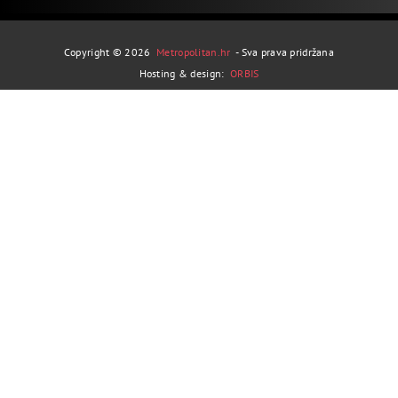
Copyright © 2026
Metropolitan.hr
- Sva prava pridržana
Hosting & design:
ORBIS