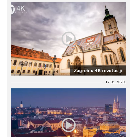
Zagreb u 4K rezoluciji
17.01.2020.