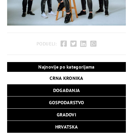
PODIJELI:
Najnovije po kategorijama
CRNA KRONIKA
DOGAĐANJA
GOSPODARSTVO
GRADOVI
HRVATSKA