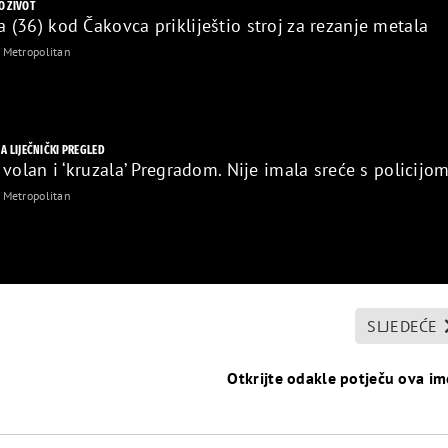
O ŽIVOT
(36) kod Čakovca prikliještio stroj za rezanje metala
Metropolitan
NA LIJEČNIČKI PREGLED
volan i ‘kruzala’ Pregradom. Nije imala sreće s policijo
Metropolitan
SLJEDEĆE
Otkrijte odakle potječu ova i