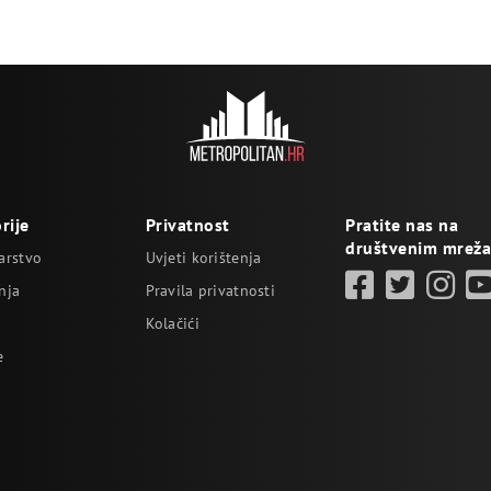
rije
Privatnost
Pratite nas na
društvenim mrež
arstvo
Uvjeti korištenja
nja
Pravila privatnosti
Kolačići
e