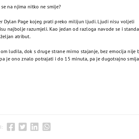
to se na njima nitko ne smije?
er Dylan Page kojeg prati preko milijun ljudi. Ljudi nisu voljeli
 nisu najbolje razumjeli. Kao jedan od razloga navode se i standa
željan atribut.
m ludila, dok s druge strane mirno stajanje, bez emocija nije 
 pa je ono znalo potrajati i do 15 minuta, pa je dugotrajno smij
I: