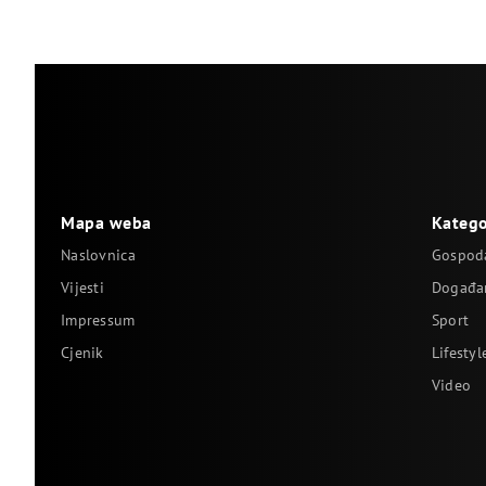
Mapa weba
Katego
Naslovnica
Gospod
Vijesti
Događa
Impressum
Sport
Cjenik
Lifestyl
Video