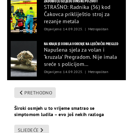
ZADOBIO JE OZLJEDE OPASNE PO ŽIVOT
STRAŠNO: Radnika (36) kod
Čakovca prikliještio stroj za
rezanje metala
Objavljeno: 14.09.2025.
Metropolitan
NA KRAJU JE ODBILA VOĐENJE NA LIJEČNIČKI PREGLED
Napušena sjela za volan i
‘kruzala’ Pregradom. Nije imala
sreće s policijom…
Objavljeno: 14.09.2025.
Metropolitan
PRETHODNO
Široki osmjeh u to vrijeme smatrao se
simptomom ludila – evo još nekih razloga
SLJEDEĆE