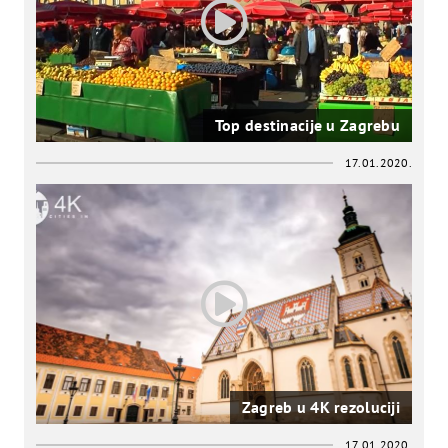
Top destinacije u Zagrebu
17.01.2020.
Zagreb u 4K rezoluciji
17.01.2020.