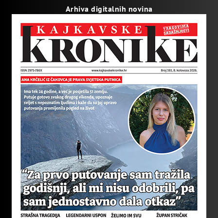
Arhiva digitalnih novina