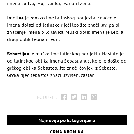
imena su Iva, Ivo, Ivanka, Ivano i Ivona.
Ime
Lea
je žensko ime latinskog porijekla. Značenje
imena dolazi od latinske riječi leo što znači lav, pa bi
značenje imena bilo lavica. Muški oblik imena je Leo, a
drugi oblik Leona i Leon.
Sebastijan
je muško ime latinskog porijekla. Nastalo je
od latinskog oblika imena Sebastianus, koje je došlo od
grčkog oblika Sebastos, što znači čovjek iz Sebaste.
Grčka riječ sebastos znači uzvišen, častan.
PODIJELI:
Najnovije po kategorijama
CRNA KRONIKA