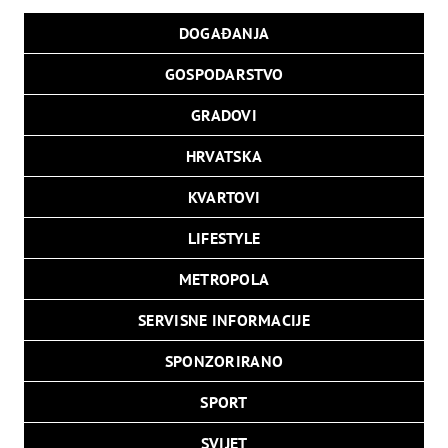
DOGAĐANJA
GOSPODARSTVO
GRADOVI
HRVATSKA
KVARTOVI
LIFESTYLE
METROPOLA
SERVISNE INFORMACIJE
SPONZORIRANO
SPORT
SVIJET