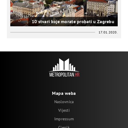
10 stvari koje morate probati u Zagrebu
17.01.2020.
Mapa weba
Naslovnica
Vijesti
Impressum
Cjenik