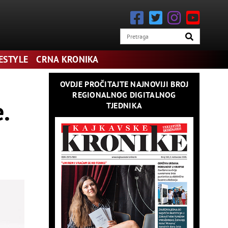
FESTYLE
CRNA KRONIKA
ajbrže rastuća, pokazujući želju internetskih stranica da zauzmu
OVDJE PROČITAJTE NAJNOVIJI BROJ
što možete dobiti je 300 bodova.
REGIONALNOG DIGITALNOG
.
TJEDNIKA