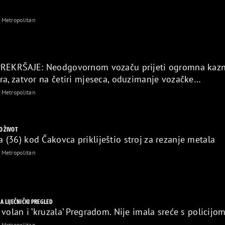
Metropolitan
PREKRŠAJE: Neodgovornom vozaču prijeti ogromna kaz
ra, zatvor na četiri mjeseca, oduzimanje vozačke…
Metropolitan
O ŽIVOT
(36) kod Čakovca prikliještio stroj za rezanje metala
Metropolitan
NA LIJEČNIČKI PREGLED
volan i ‘kruzala’ Pregradom. Nije imala sreće s policijo
Metropolitan