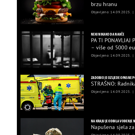
brzu hranu
Objavljeno: 14.09.2025.
NEKI NIKAKO DA NAUČE
PA TI PONAVLJAJ 
– više od 5000 eu
Objavljeno: 14.09.2025.
ZADOBIO JE OZLJEDE OPASNE P
STRAŠNO: Radnika 
Objavljeno: 14.09.2025.
NA KRAJU JE ODBILA VOĐENJE 
Napušena sjela za 
Objavljeno: 14.09.2025.