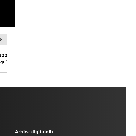
 100
agu'
Arhiva digitalnih