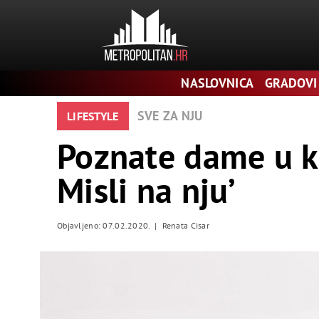
Plaćaju se novi online kockanje za igre na
Cashed Casino 50 Free Spins
: Od vremena automata za igr
Pretraga
NASLOVNICA
GRADOVI
Najbolja Cardano Kasina 2025
- Ne samo da je to jedna 
prvo mjesto.
SVE ZA NJU
LIFESTYLE
Slot Royal Masquerade Bonusi I Besplatne Vrtnje
: Dakle
Poznate dame u ka
Kasino rulet uživo besplatno 2024
Misli na nju’
Rulet Veliki Dobitak
Odjeljak Igre predstavlja suštinu našeg pregleda o tome 
Objavljeno: 07.02.2020.
Renata Cisar
Blackjack Bonus
U početku se igra zvala 21, jer je cilj prikupiti ruku s tak
Ako niste sigurni što odabrati, pogledajte istaknute dijelo
Live blackjack za brojanje kartica u hrvat