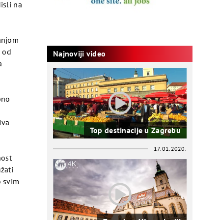
isli na
panjom
u od
Najnoviji video
a
bno
Iva
Top destinacije u Zagrebu
17.01.2020.
nost
žati
o svim