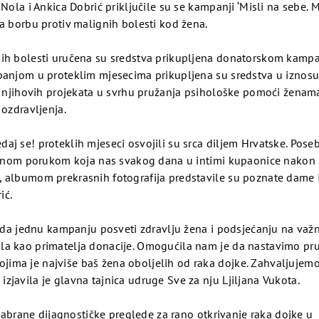
Nola i Ankica Dobrić priključile su se kampanji ‘Misli na sebe. M
a borbu protiv malignih bolesti kod žena.
gnih bolesti uručena su sredstva prikupljena donatorskom kam
mpanjom u proteklim mjesecima prikupljena su sredstva u iznos
oj njihovih projekata u svrhu pružanja psihološke pomoći ženam
 ozdravljenja.
aj se! proteklih mjeseci osvojili su srca diljem Hrvatske. Pose
šivenom porukom koja nas svakog dana u intimi kupaonice nakon
, albumom prekrasnih fotografija predstavile su poznate dame 
ić.
ji da jednu kampanju posveti zdravlju žena i podsjećanju na važ
la kao primatelja donacije. Omogućila nam je da nastavimo pru
ima je najviše baš žena oboljelih od raka dojke. Zahvaljujem
zjavila je glavna tajnica udruge Sve za nju Ljiljana Vukota.
odabrane dijagnostičke preglede za rano otkrivanje raka dojke u