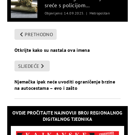
sreće s policijom…
Objavljeno: 14.09.2025.
Metropolitan
PRETHODNO
Otkrijte kako su nastala ova imena
SLJEDEĆE
Njemačka ipak neće uvoditi ograničenje brzine
na autocestama – evo i zašto
OVDJE PROČITAJTE NAJNOVIJI BROJ REGIONALNOG
DIGITALNOG TJEDNIKA