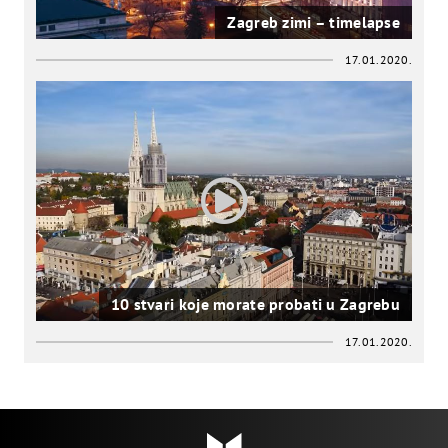
Zagreb zimi – timelapse
17.01.2020.
10 stvari koje morate probati u Zagrebu
17.01.2020.