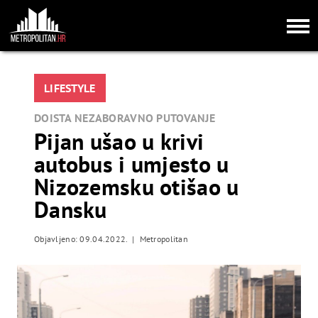
Poker I rulet
Rulet Besplatne Igre
: Štoviše, posebne značajke igara
uvelike su proširene kako bi vam pružile veće šanse za
pobjedu i više zabave.
LIFESTYLE
Mummys Gold Casino Recenzija I Iskustva 2025
-
DOISTA NEZABORAVNO PUTOVANJE
Doista, postoji mnoštvo živih kockarnica različite
Pijan ušao u krivi
kvalitete koje su danas dostupne igračima internetskih
kasina iz Kanade, a svake godine postoje novi pružatelji
autobus i umjesto u
usluga.
Nizozemsku otišao u
Ohmyspins Casino 50 Free Spins
: Nepotrebno je reći da
Dansku
su to snažni brojevi koji će privući igrače.
Objavljeno: 09.04.2022.
Metropolitan
Legalni kasino igre za besplatne automate za kockanje
Alipay Casino Recenzija I Iskustva 2025
Unatoč svom rastu, tvrtka je i dalje sa sjedištem u Velikoj
Britaniji, sa sjedištem u Birchvudu, Voorrington.