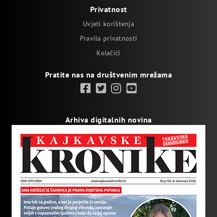
Privatnost
Uvjeti korištenja
Pravila privatnosti
Kolačići
Pratite nas na društvenim mrežama
Arhiva digitalnih novina