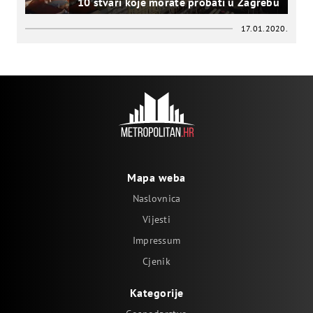
10 stvari koje morate probati u Zagrebu
17.01.2020.
Mapa weba
Naslovnica
Vijesti
Impressum
Cjenik
Kategorije