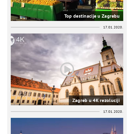
Top destinacije u Zagrebu
17.01.2020.
Zagreb u 4K rezoluciji
17.01.2020.