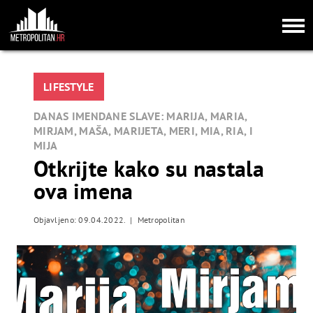
Vrijednost mobilne blackjack kartice 2024
Woo Casino No Deposit Bonus
: Međutim, ne biste
trebali slijepo odabrati prvi kasino na koji naiđete.
Kako Koristiti Bitcoin Za Online Casino U Hrvatskoj
-
LIFESTYLE
Obavezno provjerite njihovu stranicu s promocijama da
DANAS IMENDANE SLAVE: MARIJA, MARIA,
biste vidjeli ispunjavate li uvjete za bilo koju.
MIRJAM, MAŠA, MARIJETA, MERI, MIA, RIA, I
Sistemi Za Rulet
: Njime upravlja pouzdana tvrtka.
MIJA
Otkrijte kako su nastala
Kolo srece emisija
ova imena
Neosurf Casino No Deposit Bonus
Objavljeno: 09.04.2022.
Metropolitan
Poslao sam dva chata koji jasno pokazuju da mogu
otvoriti račun u bilo kojem trenutku.
Kockarske Igre Slot Masina
Možda zvuči čudno, ali ovo je jedno od najboljih mjesta
za kockanje.
Krvopije su dostupne u tim američkim.