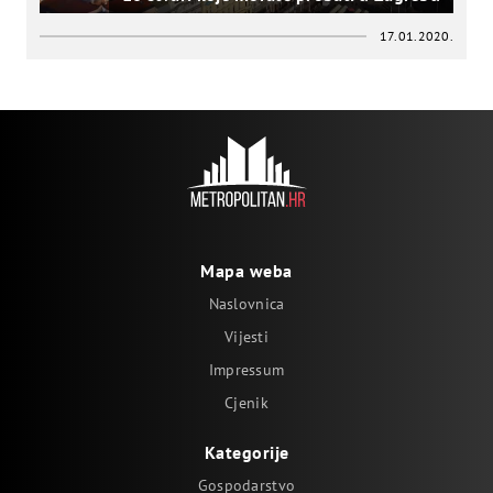
17.01.2020.
Mapa weba
Naslovnica
Vijesti
Impressum
Cjenik
Kategorije
Gospodarstvo