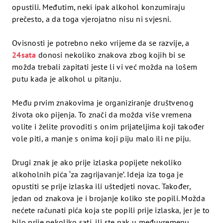
opustili. Međutim, neki ipak alkohol konzumiraju
za bonus runde koliko i mi, a prije svega sretno.
prečesto, a da toga vjerojatno nisu ni svjesni.
Book Of Ra Casino Recenzija I Iskustva 2025
Ovisnosti je potrebno neko vrijeme da se razvije, a
24sata
donosi nekoliko znakova zbog kojih bi se
možda trebali zapitati jeste li vi već možda na lošem
putu kada je alkohol u pitanju.
Među prvim znakovima je organiziranje društvenog
života oko pijenja. To znači da možda više vremena
volite i želite provoditi s onim prijateljima koji također
vole piti, a manje s onima koji piju malo ili ne piju.
Drugi znak je ako prije izlaska popijete nekoliko
alkoholnih pića ‘za zagrijavanje’. Ideja iza toga je
opustiti se prije izlaska ili uštedjeti novac. Također,
jedan od znakova je i brojanje koliko ste popili. Možda
nećete računati pića koja ste popili prije izlaska, jer je to
bilo prije nekoliko sati, ili ste pak u međuvremenu