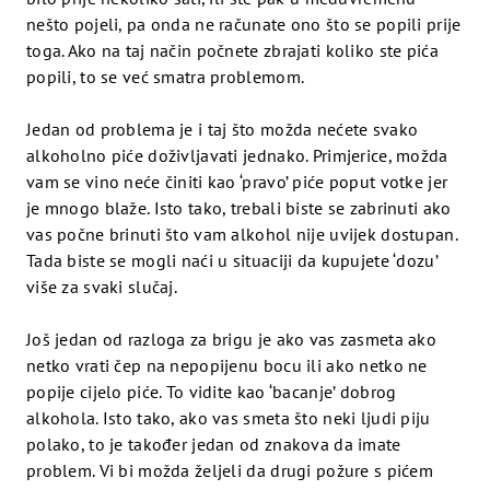
nešto pojeli, pa onda ne računate ono što se popili prije
toga. Ako na taj način počnete zbrajati koliko ste pića
popili, to se već smatra problemom.
Jedan od problema je i taj što možda nećete svako
alkoholno piće doživljavati jednako. Primjerice, možda
vam se vino neće činiti kao ‘pravo’ piće poput votke jer
je mnogo blaže. Isto tako, trebali biste se zabrinuti ako
vas počne brinuti što vam alkohol nije uvijek dostupan.
Tada biste se mogli naći u situaciji da kupujete ‘dozu’
više za svaki slučaj.
Još jedan od razloga za brigu je ako vas zasmeta ako
netko vrati čep na nepopijenu bocu ili ako netko ne
popije cijelo piće. To vidite kao ‘bacanje’ dobrog
alkohola. Isto tako, ako vas smeta što neki ljudi piju
polako, to je također jedan od znakova da imate
problem. Vi bi možda željeli da drugi požure s pićem