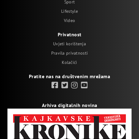
Sport
Lifestyle
Video
Privatnost
Uvjeti korištenja
Pravila privatnosti
Kolačići
Pratite nas na društvenim mrežama
Arhiva digitalnih novina