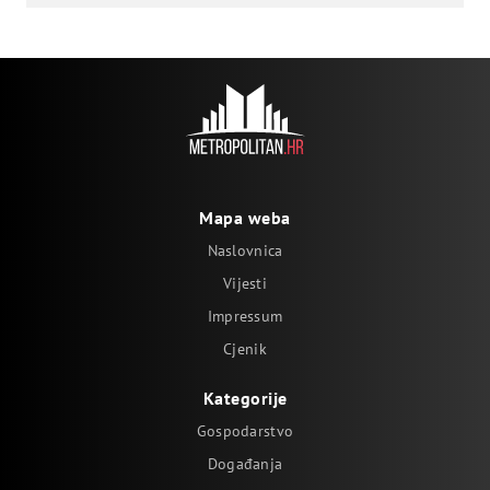
Mapa weba
Naslovnica
Vijesti
Impressum
Cjenik
Kategorije
Gospodarstvo
Događanja