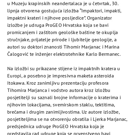
u Muzeju krapinskih neandertalaca je u četvrtak, 30.
lipnja otvorena gostujuća izložba “Impaktori, impakti,
impaktni krateri i njihove posljedice”. Organizator
izložbe je udruga ProGEO Hrvatska koja se bavi
promicanjem i zaštitom geološke baštine te okuplja
stručnjake, prijatelje prirode i ljubitelje geologije, a
autori su doktori znanosti Tihomir Marjanac i Marina
Čalogović te inženjer elektrotehnike Karlo Bermanec.
Na izložbi su prikazane stijene iz impaktnih kratera u
Europi, a posebno je impresivna maketa asteroida
Itokawa. Kroz zanimljivu prezentaciju profesora
Tihomira Marjanca i vodstvo autora kroz izložbu
posjetitelji su saznali brojne informacije o kraterima i
njihovim lokacijama, svemirskom staklu, tektitima,
brečama i drugim zanimljivostima. Uz autore izložbe,
posjetiteljima se na otvorenju obratila i Ljerka Marjanac,
predsjednica udruge ProGEO Hrvatska koja je
predstavila rad udruge koja se prvenstveno bavi