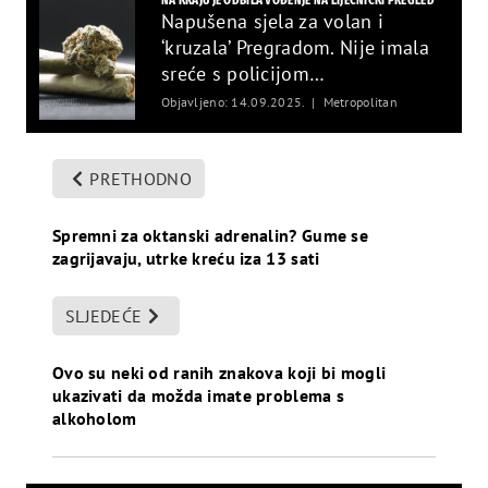
Napušena sjela za volan i
‘kruzala’ Pregradom. Nije imala
sreće s policijom…
Objavljeno: 14.09.2025.
Metropolitan
PRETHODNO
Spremni za oktanski adrenalin? Gume se
zagrijavaju, utrke kreću iza 13 sati
SLJEDEĆE
Ovo su neki od ranih znakova koji bi mogli
ukazivati da možda imate problema s
alkoholom