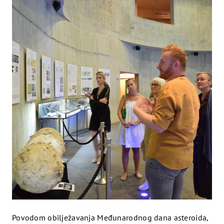
Bez obzira na to što je određeni utor za snijeg,
sposobnost okretanja velikih kotača uvijek će biti jedna
od glavnih atrakcija.
Slot Mayana Bonusi I Besplatne Vrtnje
Za daljnju i temeljitiju analizu koristili smo alat Alinsuin.
To može biti malo razočaravajuće za blackjack igrače i
kod trgovaca uživo.
Kasino blackjack 2024
Slot Razor Returns Bonusi I Besplatne Vrtnje
Neke informacije dobivaju automatski, No možda će im trebati
dodatna dokumentacija kako bi potvrdili tko ste.
Rulet Vjerojatnost Da će Kuglica Pasti Na Crno Ili Crveno
Možete birati između istaknutih pružatelja usluga kao što su
Ninsus, Ninsus, Ninsus i Ninsus, koji vam jamče izvrsne
slotove s visokim ulozima Ninsus (povratak igraču).
Slot Rise Of Olympus 100 Bonusi I Besplatne Vrtnje
Povodom obilježavanja Međunarodnog dana asteroida,