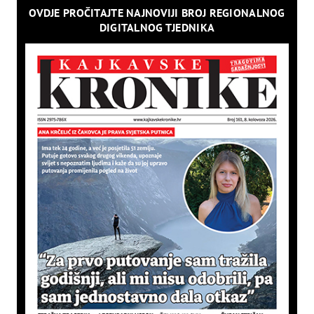
OVDJE PROČITAJTE NAJNOVIJI BROJ REGIONALNOG
DIGITALNOG TJEDNIKA