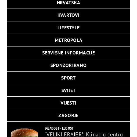
HRVATSKA
KVARTOVI
LIFESTYLE
METROPOLA
SERVISNE INFORMACIJE
SPONZORIRANO
SPORT
SVIJET
VIJESTI
ZAGORJE
MLADOST - LUDOST
‘VELIKI FRAJER’: Klinac u centru