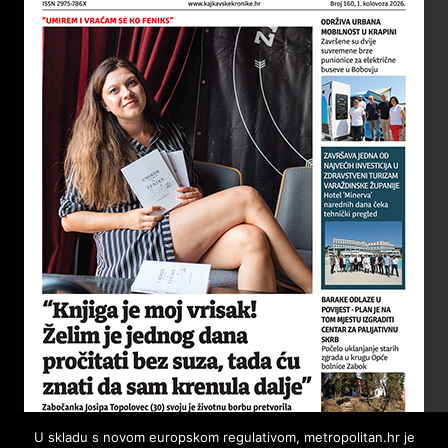
U skladu s novom europskom regulativom, metropolitan.hr je