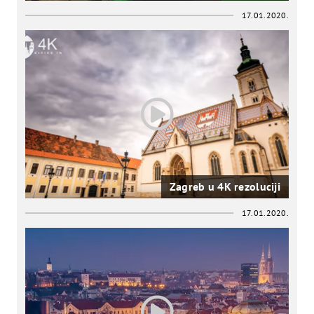
17.01.2020.
Zagreb u 4K rezoluciji
17.01.2020.