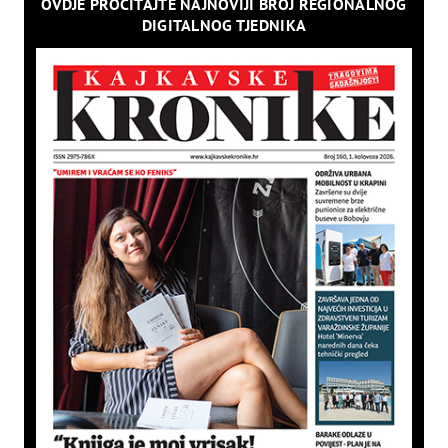
OVDJE PROČITAJTE NAJNOVIJI BROJ REGIONALNOG
DIGITALNOG TJEDNIKA