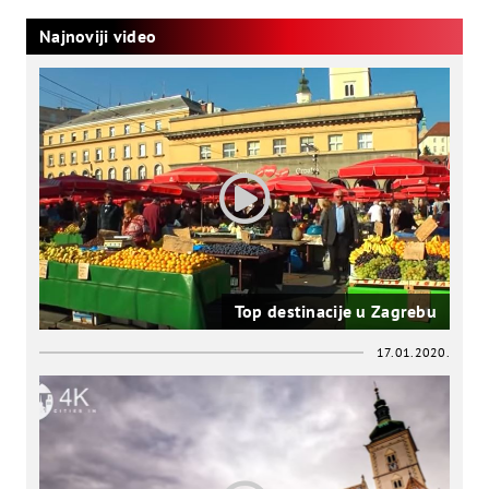
Najnoviji video
Top destinacije u Zagrebu
17.01.2020.