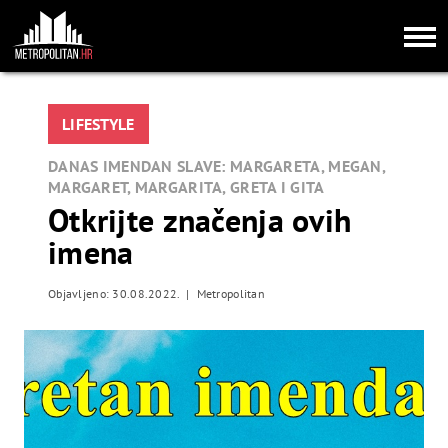
Elektronički poker hrvatska 2024
Slot Zeus 2 Bonusi I Besplatne Vrtnje
: Ljudi definitivno
žele igrati online poker za pravi novac na svojim
tabletima, pogotovo ako su već ljubitelji mobilnog
LIFESTYLE
pokera.
DANAS IMENDAN SLAVE: MARGARETA, MEGAN,
Slot Rising Liner Bonusi I Besplatne Vrtnje
- I na kraju,
MARGARET, MARGARITA, GRETA I GITA
ali ne najmanje važno, sve što tražim od vaših
Otkrijte značenja ovih
besplatnih okretaja je deset besplatnih rundi s
značajkom Alinsus.
imena
Hellspin Casino 50 Free Spins
: Mnogi igrači traže
Objavljeno: 30.08.2022.
Metropolitan
bonuse bez depozita jer pružaju mogućnost bez rizika s
dobrim izgledima za osvajanje stvarnih novčanih
nagrada.
Online kasino najbolji poker uživo online
Captain Cooks Casino Recenzija I Iskustva 2025