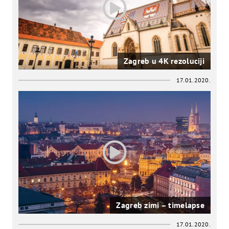
Zagreb u 4K rezoluciji
17.01.2020.
Zagreb zimi – timelapse
17.01.2020.