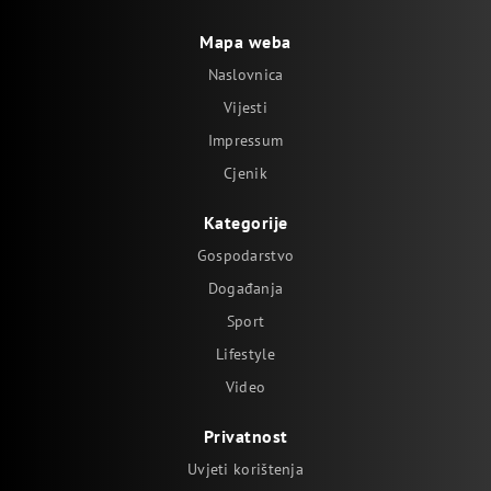
Mapa weba
Naslovnica
Vijesti
Impressum
Cjenik
Kategorije
Gospodarstvo
Događanja
Sport
Lifestyle
Video
Privatnost
Uvjeti korištenja