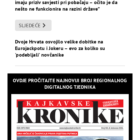
imaju priziv savjesti pri pobačaju – očito je da
nešto ne funkcionira na razini države”
SLJEDEĆE
Dvoje Hrvata osvojilo velike dobitke na
Eurojackpotu i Jokeru – evo za koliko su
'podebljali' novčanike
OVDJE PROČITAJTE NAJNOVIJI BROJ REGIONALNOG
DIGITALNOG TJEDNIKA