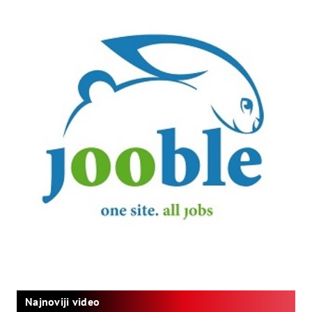
Najnoviji video