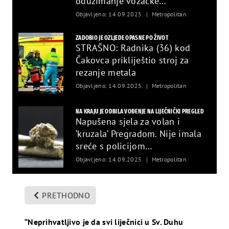
oduzimanje vozačke…
Objavljeno: 14.09.2025.
Metropolitan
ZADOBIO JE OZLJEDE OPASNE PO ŽIVOT
STRAŠNO: Radnika (36) kod
Čakovca prikliještio stroj za
rezanje metala
Objavljeno: 14.09.2025.
Metropolitan
NA KRAJU JE ODBILA VOĐENJE NA LIJEČNIČKI PREGLED
Napušena sjela za volan i
‘kruzala’ Pregradom. Nije imala
sreće s policijom…
Objavljeno: 14.09.2025.
Metropolitan
PRETHODNO
“Neprihvatljivo je da svi liječnici u Sv. Duhu