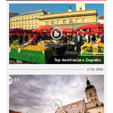
Top destinacije u Zagrebu
17.01.2020.