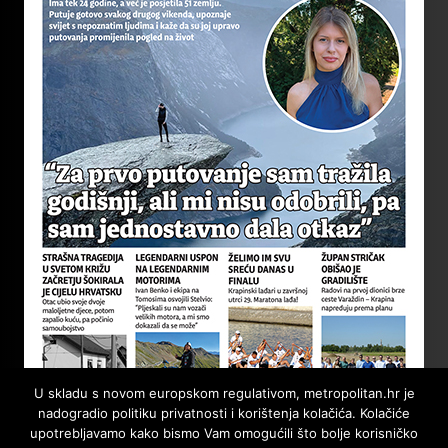
U skladu s novom europskom regulativom, metropolitan.hr je
nadogradio politiku privatnosti i korištenja kolačića. Kolačiće
upotrebljavamo kako bismo Vam omogućili što bolje korisničko