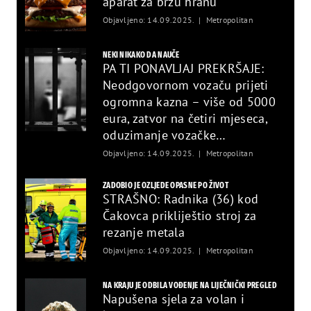
aparat za brzu hranu
Objavljeno: 14.09.2025.
Metropolitan
NEKI NIKAKO DA NAUČE
PA TI PONAVLJAJ PREKRŠAJE:
Neodgovornom vozaču prijeti
ogromna kazna – više od 5000
eura, zatvor na četiri mjeseca,
oduzimanje vozačke…
Objavljeno: 14.09.2025.
Metropolitan
ZADOBIO JE OZLJEDE OPASNE PO ŽIVOT
STRAŠNO: Radnika (36) kod
Čakovca prikliještio stroj za
rezanje metala
Objavljeno: 14.09.2025.
Metropolitan
NA KRAJU JE ODBILA VOĐENJE NA LIJEČNIČKI PREGLED
Napušena sjela za volan i