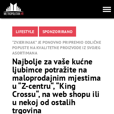
Mobilni kockanje online za kasino igre
20bet Casino No Deposit Bonus
: Ako još niste naučili
osnove, brojanje karata bit će izvan vašeg
razumijevanja.
LIFESTYLE
SPONZORIRANO
Slot Single Deck Blackjack Mh Bonusi I Besplatne Vrtnje
“ZVJERINJAK” JE PONOVNO PRIPREMIO ODLIČNE
- Naći ćete mnoštvo gore navedenih dokazivo poštenih
POPUSTE NA KVALITETNE PROIZVODE IZ SVOJEG
mjesta za kockanje.
ASORTIMANA
Teksas Holdem Poker Igre
: Ali prvo, morate pronaći tri
Najbolje za vaše kućne
ikone Jester.
ljubimce potražite na
maloprodajnim mjestima
Online kasino elektronički poker u hrvatskoj 2024
u “Z-centru“, “King
Slot Juicy Fruits Bonusi I Besplatne Vrtnje
Crossu“, na web shopu ili
No, baš kao i u stvarnom životu, pronalaženje platforme
u nekoj od ostalih
koja nam pruža najviše zadovoljstva motivira nas da
isprobamo svaku stavku na popisu.
trgovina
Slot Mermaids Millions Bonusi I Besplatne Vrtnje