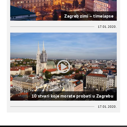
Zagreb zimi – timelapse
17.01.2020.
10 stvari koje morate probati u Zagrebu
17.01.2020.