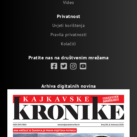
Video
Privatnost
Uvjeti korištenja
Pravila privatnosti
Kolačići
Pratite nas na društvenim mrežama
Arhiva digitalnih novina