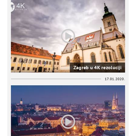
Zagreb u 4K rezoluciji
17.01.2020.