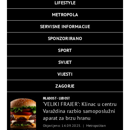
LIFESTYLE
METROPOLA
SERVISNE INFORMACIJE
SPONZORIRANO
SPORT
SVIJET
VIJESTI
ZAGORJE
MLADOST - LUDOST
‘VELIKI FRAJER’: Klinac u centru
Varaždina razbio samoposlužni
aparat za brzu hranu
Objavljeno: 14.09.2025.
Metropolitan