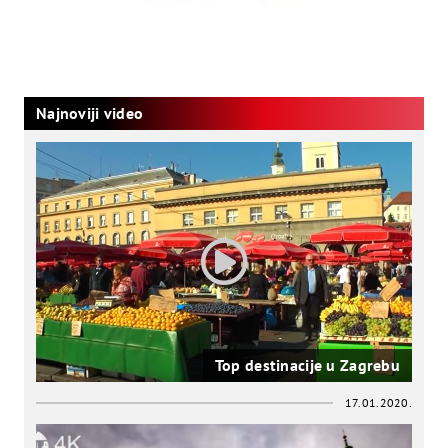
Najnoviji video
Top destinacije u Zagrebu
17.01.2020.