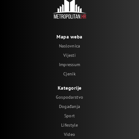
Mapa weba
Naslovnica
Vijesti
Impressum
Cjenik
Kategorije
Gospodarstvo
Događanja
Sport
Lifestyle
Video