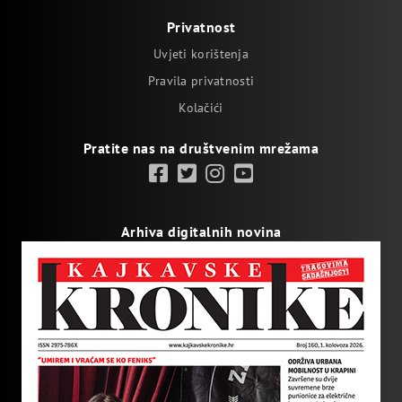
Privatnost
Uvjeti korištenja
Pravila privatnosti
Kolačići
Pratite nas na društvenim mrežama
Arhiva digitalnih novina