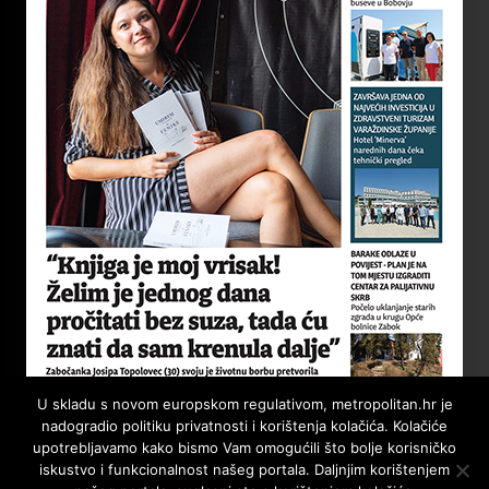
U skladu s novom europskom regulativom, metropolitan.hr je
nadogradio politiku privatnosti i korištenja kolačića. Kolačiće
upotrebljavamo kako bismo Vam omogućili što bolje korisničko
iskustvo i funkcionalnost našeg portala. Daljnjim korištenjem