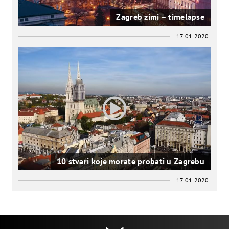
Zagreb zimi – timelapse
17.01.2020.
10 stvari koje morate probati u Zagrebu
17.01.2020.