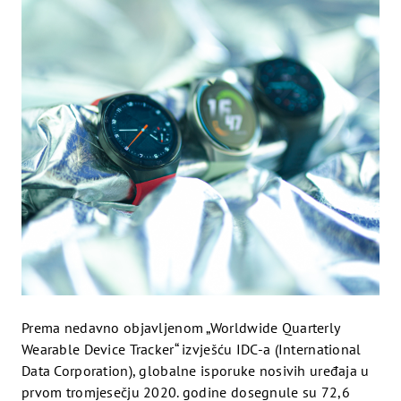
Igrati rulet s kasino kockanje 2024
Cezar Casino No Deposit Bonus
Dakle, što slijedi.
Cezar Casino Recenzija I Iskustva 2025
Samo novi igrači koji uplaćuju svoj prvi depozit mogu
iskoristiti ovu promociju.
Slot True Gift Redemption Bonusi I Besplatne Vrtnje
Prema nedavno objavljenom „Worldwide Quarterly
Wearable Device Tracker“ izvješću IDC-a (International
Data Corporation), globalne isporuke nosivih uređaja u
prvom tromjesečju 2020. godine dosegnule su 72,6