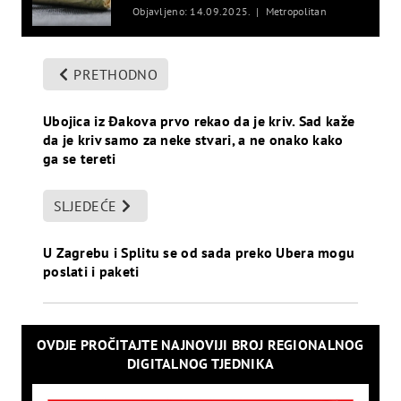
Objavljeno: 14.09.2025.
Metropolitan
PRETHODNO
Ubojica iz Đakova prvo rekao da je kriv. Sad kaže
da je kriv samo za neke stvari, a ne onako kako
ga se tereti
SLJEDEĆE
U Zagrebu i Splitu se od sada preko Ubera mogu
poslati i paketi
OVDJE PROČITAJTE NAJNOVIJI BROJ REGIONALNOG
DIGITALNOG TJEDNIKA