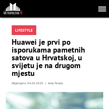
Vrijednost mobilne blackjack kartice 2024
Woo Casino No Deposit Bonus
: Međutim, ne biste
trebali slijepo odabrati prvi kasino na koji naiđete.
Kako Koristiti Bitcoin Za Online Casino U Hrvatskoj
-
LIFESTYLE
Obavezno provjerite njihovu stranicu s promocijama da
Huawei je prvi po
biste vidjeli ispunjavate li uvjete za bilo koju.
isporukama pametnih
Sistemi Za Rulet
: Njime upravlja pouzdana tvrtka.
satova u Hrvatskoj, u
Kolo srece emisija
svijetu je na drugom
mjestu
Neosurf Casino No Deposit Bonus
Poslao sam dva chata koji jasno pokazuju da mogu
Objavljeno: 04.06.2020.
Ante Ferara
otvoriti račun u bilo kojem trenutku.
Kockarske Igre Slot Masina
Možda zvuči čudno, ali ovo je jedno od najboljih mjesta
za kockanje.
Krvopije su dostupne u tim američkim.