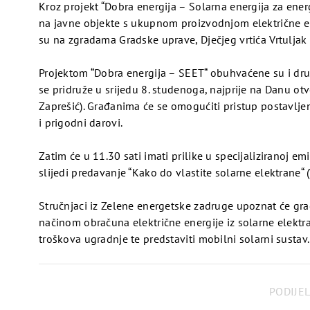
Kroz projekt “Dobra energija – Solarna energija za energ
na javne objekte s ukupnom proizvodnjom električne e
su na zgradama Gradske uprave, Dječjeg vrtića Vrtuljak
Projektom “Dobra energija – SEET“ obuhvaćene su i drug
se pridruže u srijedu 8. studenoga, najprije na Danu ot
Zaprešić). Građanima će se omogućiti pristup postavljeno
i prigodni darovi.
Pogledaj
Zatim će u 11.30 sati imati prilike u specijaliziranoj em
slijedi predavanje “Kako do vlastite solarne elektrane“ (
video
Stručnjaci iz Zelene energetske zadruge upoznat će gra
načinom obračuna električne energije iz solarne elektra
troškova ugradnje te predstaviti mobilni solarni sustav.
Pogledaj
PODIJEL