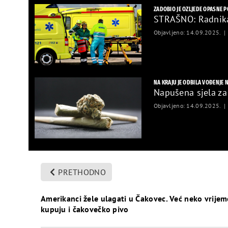
ZADOBIO JE OZLJEDE OPASNE P
STRAŠNO: Radnika 
Objavljeno: 14.09.2025.
NA KRAJU JE ODBILA VOĐENJE 
Napušena sjela za 
Objavljeno: 14.09.2025.
PRETHODNO
Amerikanci žele ulagati u Čakovec. Već neko vrijem
kupuju i čakovečko pivo