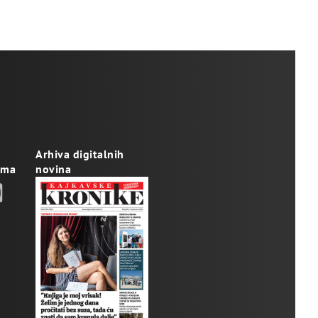
Arhiva digitalnih
ama
novina