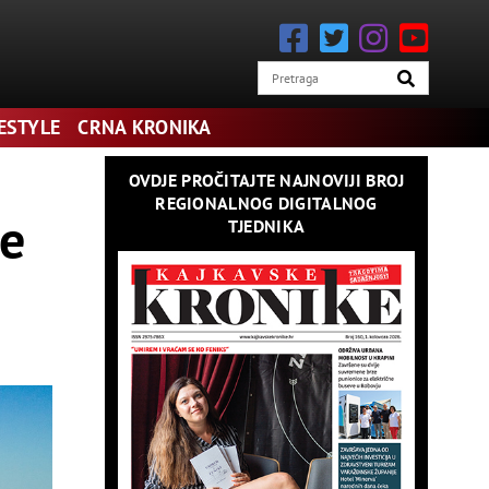
FESTYLE
CRNA KRONIKA
uzbudljiviji i može se očekivati puno više, jer je isplata ravne
OVDJE PROČITAJTE NAJNOVIJI BROJ
REGIONALNOG DIGITALNOG
ne
TJEDNIKA
to da uplatite depozit za igru).
zamjenu.