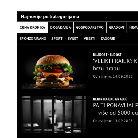
video
Najnovije po kategorijama
CRNA KRONIKA
DOGAĐANJA
GOSPODARSTVO
GRADOVI
HRVA
Pogledaj
SPONZORIRANO
SPORT
SVIJET
VIJESTI
ZAGORJE
MLADOST - LUDOST
video
‘VELIKI FRAJER’: 
brzu hranu
Objavljeno: 14.09.2025.
Pogledaj
NEKI NIKAKO DA NAUČE
PA TI PONAVLJAJ 
– više od 5000 eu
video
Objavljeno: 14.09.2025.