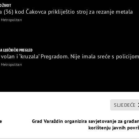
O ŽIVOT
(36) kod Čakovca prikliještio stroj za rezanje metala
Metropolitan
NA LIJEČNIČKI PREGLED
volan i ‘kruzala’ Pregradom. Nije imala sreće s policijo
Metropolitan
SLJEDEĆE
e
Grad Varaždin organizira savjetovanje za građa
korištenju javnih povr