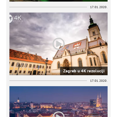
17.01.2020.
Zagreb u 4K rezoluciji
17.01.2020.