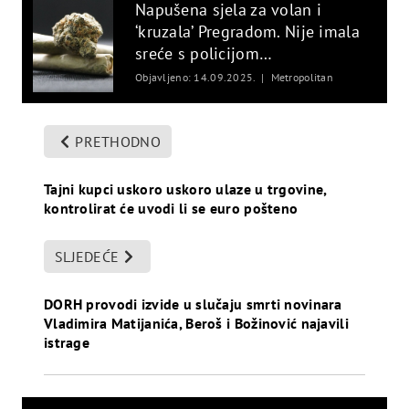
Napušena sjela za volan i
‘kruzala’ Pregradom. Nije imala
sreće s policijom…
Objavljeno: 14.09.2025.
Metropolitan
PRETHODNO
Tajni kupci uskoro uskoro ulaze u trgovine,
kontrolirat će uvodi li se euro pošteno
SLJEDEĆE
DORH provodi izvide u slučaju smrti novinara
Vladimira Matijanića, Beroš i Božinović najavili
istrage