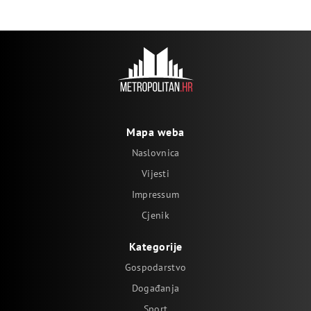
Mapa weba
Naslovnica
Vijesti
Impressum
Cjenik
Kategorije
Gospodarstvo
Događanja
Sport