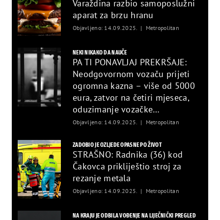
Varaždina razbio samoposlužni
aparat za brzu hranu
Objavljeno: 14.09.2025.
Metropolitan
NEKI NIKAKO DA NAUČE
PA TI PONAVLJAJ PREKRŠAJE:
Neodgovornom vozaču prijeti
ogromna kazna – više od 5000
eura, zatvor na četiri mjeseca,
oduzimanje vozačke…
Objavljeno: 14.09.2025.
Metropolitan
ZADOBIO JE OZLJEDE OPASNE PO ŽIVOT
STRAŠNO: Radnika (36) kod
Čakovca prikliještio stroj za
rezanje metala
Objavljeno: 14.09.2025.
Metropolitan
NA KRAJU JE ODBILA VOĐENJE NA LIJEČNIČKI PREGLED