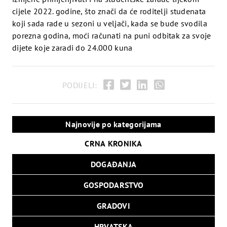
cijele 2022. godine, što znači da će roditelji studenata
koji sada rade u sezoni u veljači, kada se bude svodila
porezna godina, moći računati na puni odbitak za svoje
dijete koje zaradi do 24.000 kuna
PODIJELI:
Najnovije po kategorijama
CRNA KRONIKA
DOGAĐANJA
GOSPODARSTVO
GRADOVI
HRVATSKA