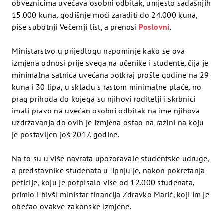
obveznicima uvećava osobni odbitak, umjesto sadašnjih
15.000 kuna, godišnje moći zaraditi do 24.000 kuna,
piše subotnji Večernji list, a prenosi
Poslovni
.
Ministarstvo u prijedlogu napominje kako se ova
izmjena odnosi prije svega na učenike i studente, čija je
minimalna satnica uvećana potkraj prošle godine na 29
kuna i 30 lipa, u skladu s rastom minimalne plaće, no
prag prihoda do kojega su njihovi roditelji i skrbnici
imali pravo na uvećan osobni odbitak na ime njihova
uzdržavanja do ovih je izmjena ostao na razini na koju
je postavljen još 2017. godine.
Na to su u više navrata upozoravale studentske udruge,
a predstavnike studenata u lipnju je, nakon pokretanja
peticije, koju je potpisalo više od 12.000 studenata,
primio i bivši ministar financija Zdravko Marić, koji im je
obećao ovakve zakonske izmjene.