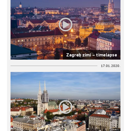
Zagreb zimi – timelapse
17.01.2020.