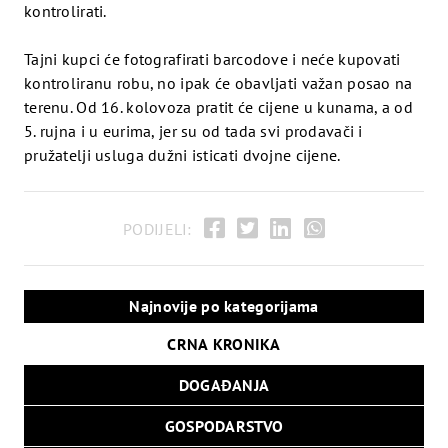
kontrolirati.
Tajni kupci će fotografirati barcodove i neće kupovati
kontroliranu robu, no ipak će obavljati važan posao na
terenu. Od 16. kolovoza pratit će cijene u kunama, a od
5. rujna i u eurima, jer su od tada svi prodavači i
pružatelji usluga dužni isticati dvojne cijene.
PODIJELI:
Najnovije po kategorijama
CRNA KRONIKA
DOGAĐANJA
GOSPODARSTVO