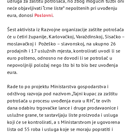
udruga za zaštitu potrošača, no zbog mogućih tužbi oni
neće objavljivati “crne liste” nepoštenih pri uvođenju
eura, donosi
Poslovni
.
Šest aktivista iz Razvojne organizacije zaštite potrošača
će u četiri županije, Karlovačkoj, Varaždinskoj, Sisačko –
moslavačkoj i Požeško – slavonskoj, na ukupno 26
prodajnih i 17 uslužnih mjesta, kontrolirati uvodi li se
euro pošteno, odnosno ne dovodi li se potrošač u
nepovoljniji položaj nego što bi to bio bez uvođenja
eura.
Rade to po projektu Ministarstva gospodarstva i
održivog razvoja pod nazivom „Tajni kupac za zaštitu
potrošača u procesu uvođenja eura u RH“, te ovih
dana odabiru trgovačke lance i druge prodavaonice i
uslužne grane, te sastavljaju liste proizvoda i usluga
koji će se kontrolirati, a s Ministarstvom je ugovorena
lista od 55 roba i usluga koje se moraju popratiti i