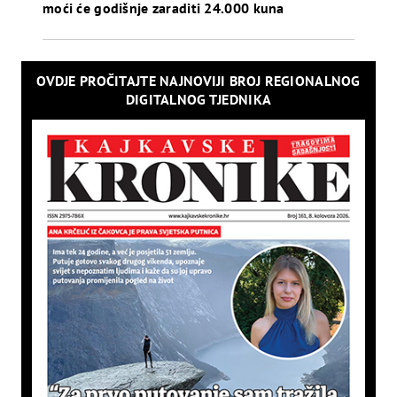
moći će godišnje zaraditi 24.000 kuna
OVDJE PROČITAJTE NAJNOVIJI BROJ REGIONALNOG
DIGITALNOG TJEDNIKA