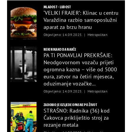
MLADOST - LUDOST
‘VELIKI FRAJER’: Klinac u centru
Varaždina razbio samoposlužni
aparat za brzu hranu
Objavljeno: 14.09.2025.
Metropolitan
NEKI NIKAKO DA NAUČE
PA TI PONAVLJAJ PREKRŠAJE:
Neodgovornom vozaču prijeti
ogromna kazna – više od 5000
eura, zatvor na četiri mjeseca,
oduzimanje vozačke…
Objavljeno: 14.09.2025.
Metropolitan
ZADOBIO JE OZLJEDE OPASNE PO ŽIVOT
STRAŠNO: Radnika (36) kod
Čakovca prikliještio stroj za
rezanje metala