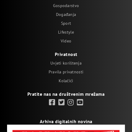
Gospodarstvo
Događanja
Sport
Lifestyle
Video
Privatnost
Uvjeti korištenja
Pravila privatnosti
Kolačići
Pratite nas na društvenim mrežama
Arhiva digitalnih novina