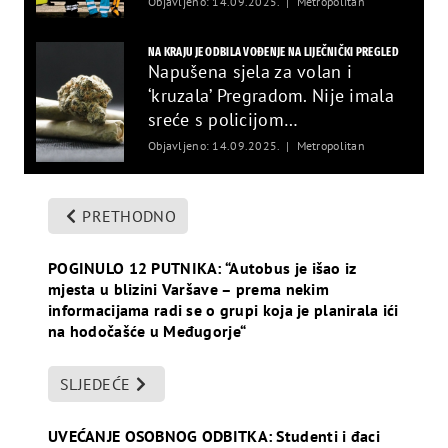
Objavljeno: 14.09.2025.
Metropolitan
NA KRAJU JE ODBILA VOĐENJE NA LIJEČNIČKI PREGLED
Napušena sjela za volan i
‘kruzala’ Pregradom. Nije imala
sreće s policijom…
Objavljeno: 14.09.2025.
Metropolitan
PRETHODNO
POGINULO 12 PUTNIKA: “Autobus je išao iz
mjesta u blizini Varšave – prema nekim
informacijama radi se o grupi koja je planirala ići
na hodočašće u Međugorje“
SLJEDEĆE
UVEĆANJE OSOBNOG ODBITKA: Studenti i đaci