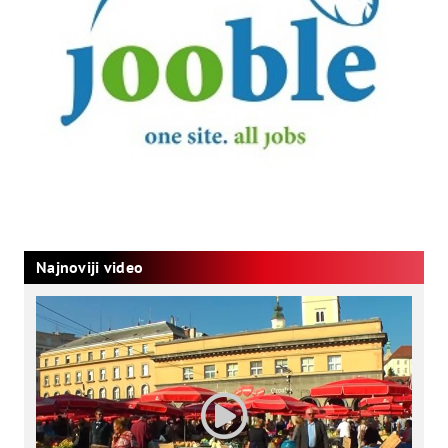
Najnoviji video