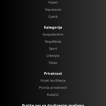
Vijesti
Impressum
Cjenik
Kategorije
Gospodarstvo
Događanja
Sport
Lifestyle
Video
Privatnost
Uvjeti korištenja
Pravila privatnosti
Kolačići
Pratite nas na društvenim mrežama