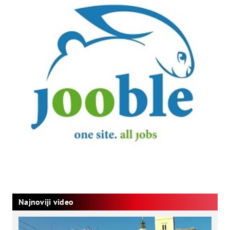
Najnoviji video