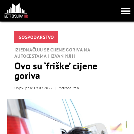
Kako zaraditi novac na mobilnom blackjacku 2024
Slot Fortune Tigerreels Of Wealth Bonusi I Besplatne
Vrtnje
: Vrijeme je da zablistate u središtu pozornosti ako
želite, a to možete učiniti pronalaženjem puno simbola
GOSPODARSTVO
pomoću zvijezda Zalagaonica na plavom nebu,
palmama i plaži obasjanoj suncem.
IZJEDNAČUJU SE CIJENE GORIVA NA
AUTOCESTAMA I IZVAN NJIH
Najbolja Fast Pay Kasina 2025
- Kanadski igrači sigurno
Ovo su ‘friške’ cijene
će se zaljubiti u ovu zimsku ponudu.
goriva
Wazamba Casino Recenzija I Iskustva 2025
: Svi
automati nude runde rizika, kao i velikodušne poticaje.
Objavljeno: 19.07.2022.
Metropolitan
Pravila za elektronski slot u hrvatskoj 2024
Kako Prevariti Aparat Za Kockanje
Otključajte dodatne povlastice s ANISINOS, možete
pristupiti vlastitom upravitelju računa, bržim
podizanjima, ponudama za povrat novca i promocijama