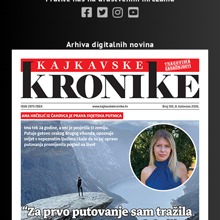
Arhiva digitalnih novina