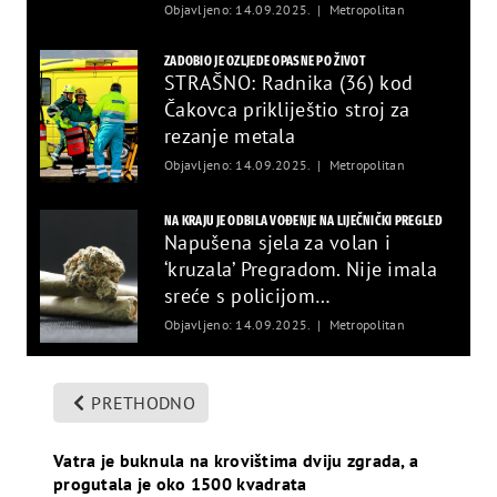
Objavljeno: 14.09.2025.
Metropolitan
ZADOBIO JE OZLJEDE OPASNE PO ŽIVOT
STRAŠNO: Radnika (36) kod
Čakovca prikliještio stroj za
rezanje metala
Objavljeno: 14.09.2025.
Metropolitan
NA KRAJU JE ODBILA VOĐENJE NA LIJEČNIČKI PREGLED
Napušena sjela za volan i
‘kruzala’ Pregradom. Nije imala
sreće s policijom…
Objavljeno: 14.09.2025.
Metropolitan
PRETHODNO
Vatra je buknula na krovištima dviju zgrada, a
progutala je oko 1500 kvadrata