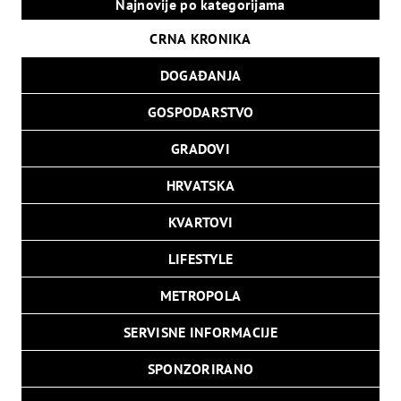
Najnovije po kategorijama
CRNA KRONIKA
DOGAĐANJA
GOSPODARSTVO
GRADOVI
HRVATSKA
KVARTOVI
LIFESTYLE
METROPOLA
SERVISNE INFORMACIJE
SPONZORIRANO