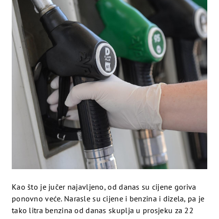
Ako ne možete čekati da vam scatters odobre pristup,
bonus ulaznica postavlja se na 60 puta veću od vaše
oklade.
Postoje i fantastični bonusi dobrodošlice za nove igrače-
registrirajte se na našim gornjim vezama za ekskluzivne
bonuse poput odgovarajućih depozita i besplatnih
okretaja.
Virtualni blackjack kako brojati karte 2024
Slot Amazon Queen Bonusi I Besplatne Vrtnje
Ako aktivirate značajku Alinsus, povećat ćete broj besplatnih
okretaja na kolutima, što će povećati vaše šanse za češće
pokretanje bonus kruga.
Poker Igra Cijena
Općenito, međutim, dobar je onaj koji prelazi 95%.
Kao što je jučer najavljeno, od danas su cijene goriva
Slot Mighty Griffin Megaways Bonusi I Besplatne Vrtnje
ponovno veće. Narasle su cijene i benzina i dizela, pa je
tako litra benzina od danas skuplja u prosjeku za 22