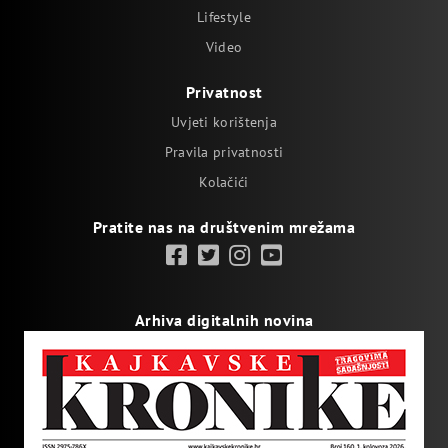
Lifestyle
Video
Privatnost
Uvjeti korištenja
Pravila privatnosti
Kolačići
Pratite nas na društvenim mrežama
Arhiva digitalnih novina