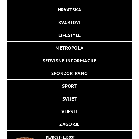
HRVATSKA
KVARTOVI
LIFESTYLE
METROPOLA
SERVISNE INFORMACIJE
SPONZORIRANO
SPORT
SVIJET
VIJESTI
ZAGORJE
MLADOST - LUDOST