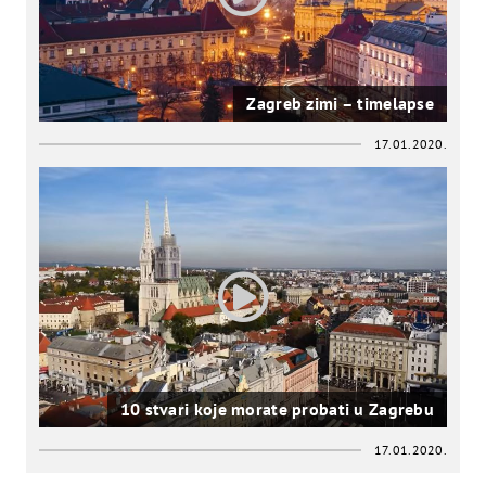
Zagreb zimi – timelapse
17.01.2020.
10 stvari koje morate probati u Zagrebu
17.01.2020.