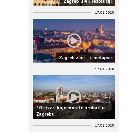
Zagreb u 4K rezoluciji
17.01.2020.
Zagreb zimi – timelapse
17.01.2020.
10 stvari koje morate probati u
Zagrebu
17.01.2020.