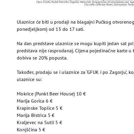
Ulaznice će biti u prodaji na blagajni Pučkog otvoreno
ponedjeljkom) od 13 do 17 sati.
Na dan predstave ulaznice se mogu kupiti jedan sat prij
predstava nije rasprodana). Cijena pojedinačne karte u 
dobiva se 20% popusta.
Također, prodaju se i ulaznice za ‘GFUK i po Zagorju’, ko
ulaznice su:
Mokrice (Punkt Beer House) 10 €
Marija Gorica 6 €
Krapinske Toplice 5 €
Marija Bistrica 5 €
Kraljevec na Sutli 5 €
Konjščina 5 €