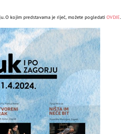
ju. O kojim predstavama je riječ, možete pogledati
OVDJE
.