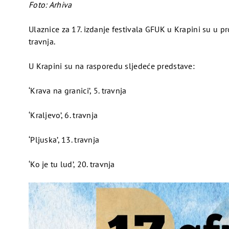
Foto: Arhiva
Ulaznice za 17. izdanje festivala GFUK u Krapini su u pr
travnja.
U Krapini su na rasporedu sljedeće predstave:
‘Krava na granici’, 5. travnja
Pogledaj
‘Kraljevo’, 6. travnja
video
‘Pljuska’, 13. travnja
‘Ko je tu lud’, 20. travnja
Pogledaj