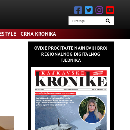
FESTYLE
CRNA KRONIKA
Sosin, kao i turnir s više proizvoda koji objedinjuje sve
OVDJE PROČITAJTE NAJNOVIJI BROJ
dna prije nego što je podnio žalbu.
REGIONALNOG DIGITALNOG
TJEDNIKA