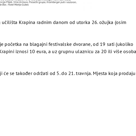
g učilišta Krapina radnim danom od utorka 26. ožujka (osim
e početka na blagajni festivalske dvorane, od 19 sati (ukoliko
Krapini iznosi 10 eura, a uz grupnu ulaznicu za 20 ili više osob
ji će se također održati od 5. do 21. travnja. Mjesta koja prodaju