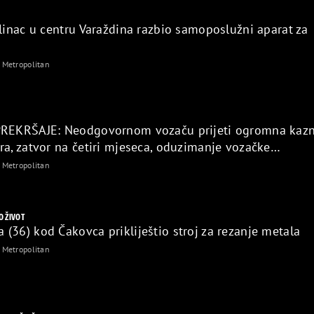
Klinac u centru Varaždina razbio samoposlužni aparat za
Metropolitan
PREKRŠAJE: Neodgovornom vozaču prijeti ogromna kaz
ra, zatvor na četiri mjeseca, oduzimanje vozačke…
Metropolitan
O ŽIVOT
(36) kod Čakovca prikliještio stroj za rezanje metala
Metropolitan