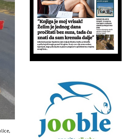
lice,