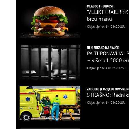
video
MLADOST - LUDOST
‘VELIKI FRAJER’: 
brzu hranu
Objavljeno: 14.09.2025.
Pogledaj
NEKI NIKAKO DA NAUČE
PA TI PONAVLJAJ 
video
– više od 5000 eu
Objavljeno: 14.09.2025.
Pogledaj
ZADOBIO JE OZLJEDE OPASNE P
STRAŠNO: Radnika 
Objavljeno: 14.09.2025.
video