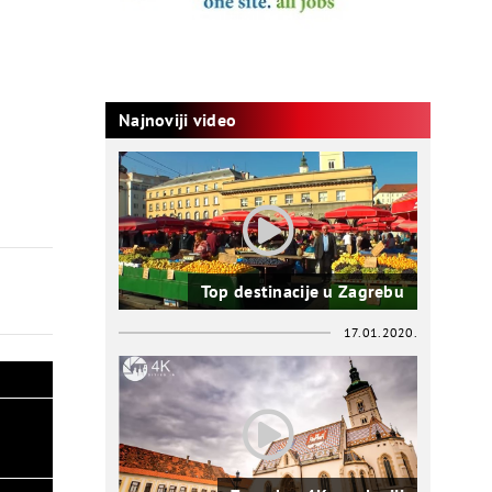
Najnoviji video
Top destinacije u Zagrebu
17.01.2020.