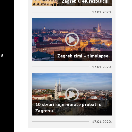
Zagreb u 4K rezoluciji
17.01.2020.
na
Zagreb zimi – timelapse
17.01.2020.
10 stvari koje morate probati u
Zagrebu
17.01.2020.