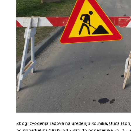
Texas Holdem Poker Pravila
Panda je u stanju zamijeniti bilo koji drugi simbol na bubnju, o
Blackjack Kalkulator
Na umu joj je samo jedno-vaše uništenje ili ćete je pobijediti i
Slot Justice League Bonusi I Besplatne Vrtnje
Zbog izvođenja radova na uređenju kolnika, Ulica Flori
od ponedjeljka 18.05. od 7 sati do ponedjeljka 25. 05. 