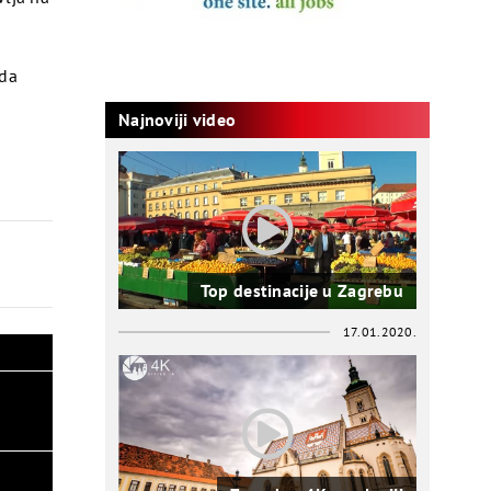
 da
Najnoviji video
Top destinacije u Zagrebu
17.01.2020.