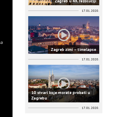
Zagreb u 4K rezoluciji
17.01.2020.
na
Zagreb zimi – timelapse
17.01.2020.
10 stvari koje morate probati u
Zagrebu
17.01.2020.