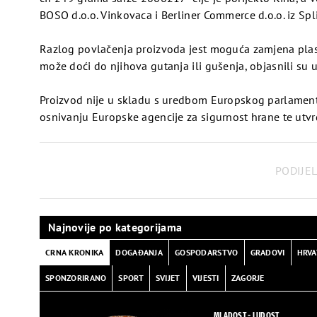
BOSO d.o.o. Vinkovaca i Berliner Commerce d.o.o. iz Spli
Razlog povlačenja proizvoda jest moguća zamjena plas
može doći do njihova gutanja ili gušenja, objasnili su 
Proizvod nije u skladu s uredbom Europskog parlamenta 
osnivanju Europske agencije za sigurnost hrane te utv
Pogledaj
PODIJEL
video
Najnovije po kategorijama
CRNA KRONIKA
DOGAĐANJA
GOSPODARSTVO
GRADOVI
HRVA
Pogledaj
SPONZORIRANO
SPORT
SVIJET
VIJESTI
ZAGORJE
MLADOST - LUDOST