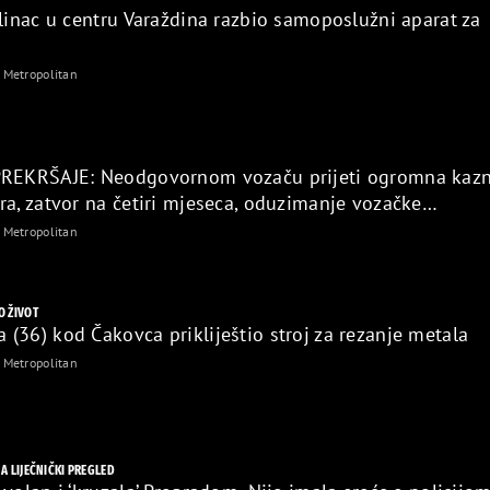
Klinac u centru Varaždina razbio samoposlužni aparat za
Metropolitan
PREKRŠAJE: Neodgovornom vozaču prijeti ogromna kaz
ra, zatvor na četiri mjeseca, oduzimanje vozačke…
Metropolitan
O ŽIVOT
(36) kod Čakovca prikliještio stroj za rezanje metala
Metropolitan
NA LIJEČNIČKI PREGLED