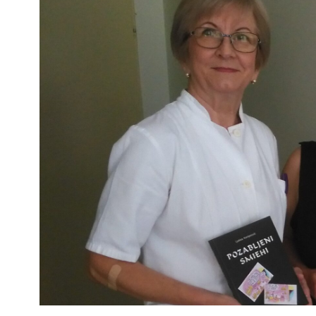
Captain Cook Casino No Deposit Bonus
Iznimka je Bitcoin-oni su besplatni, osim ako vam novčanik ne 
Paykasa Casino 50 Free Spins
Većina igara ima negdje između 10 i 100 isplatnih linija.
Kako Hakovati Bingo U Kladionici