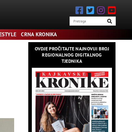
o potražiti.
FESTYLE
CRNA KRONIKA
koji uključuju pružanje više rundi igre.
Irska pružila tijekom godina.
OVDJE PROČITAJTE NAJNOVIJI BROJ
REGIONALNOG DIGITALNOG
TJEDNIKA
ogu kvalificirati za isto.