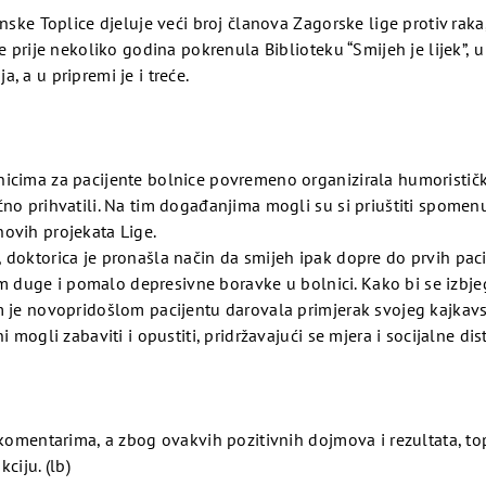
nske Toplice djeluje veći broj članova Zagorske lige protiv raka
e prije nekoliko godina pokrenula Biblioteku “Smijeh je lijek”, u
 a u pripremi je i treće.
nicima za pacijente bolnice povremeno organizirala humoristič
čno prihvatili. Na tim događanjima mogli su si priuštiti spomen
ovih projekata Lige.
 doktorica je pronašla način da smijeh ipak dopre do prvih pac
 im duge i pomalo depresivne boravke u bolnici. Kako bi se izbje
om je novopridošlom pacijentu darovala primjerak svojeg kajkav
 mogli zabaviti i opustiti, pridržavajući se mjera i socijalne dis
 komentarima, a zbog ovakvih pozitivnih dojmova i rezultata, top
ciju. (lb)