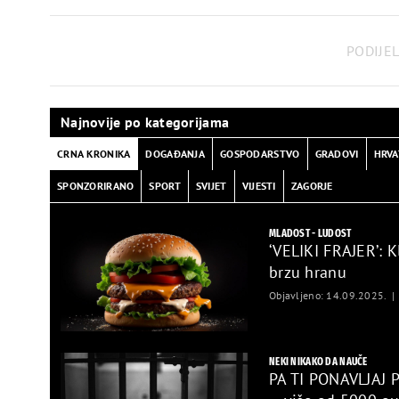
video
PODIJEL
Pogledaj
Najnovije po kategorijama
CRNA KRONIKA
DOGAĐANJA
GOSPODARSTVO
GRADOVI
HRVA
video
SPONZORIRANO
SPORT
SVIJET
VIJESTI
ZAGORJE
MLADOST - LUDOST
‘VELIKI FRAJER’: 
Pogledaj
brzu hranu
Objavljeno: 14.09.2025.
video
NEKI NIKAKO DA NAUČE
PA TI PONAVLJAJ 