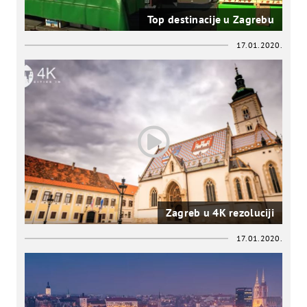
Top destinacije u Zagrebu
17.01.2020.
Zagreb u 4K rezoluciji
17.01.2020.