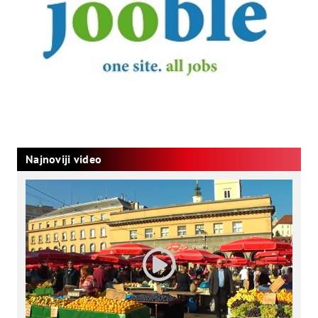
Najnoviji video