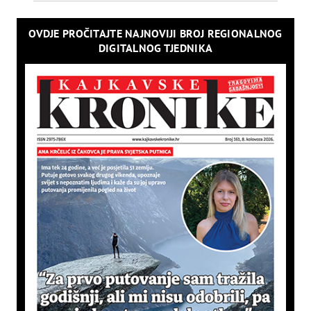
OVDJE PROČITAJTE NAJNOVIJI BROJ REGIONALNOG
DIGITALNOG TJEDNIKA