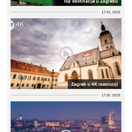
Top destinacije u Zagrebu
17.01.2020.
Zagreb u 4K rezoluciji
17.01.2020.