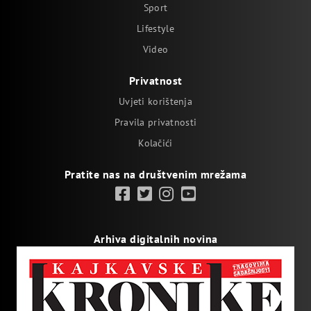
Sport
Lifestyle
Video
Privatnost
Uvjeti korištenja
Pravila privatnosti
Kolačići
Pratite nas na društvenim mrežama
Arhiva digitalnih novina