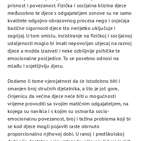
prisnost i povezanost. Fizička i socijalna blizina djece
međusobno te djece s odgajateljem osnove su ne samo
kvalitete odgojno-obrazovnog procesa nego i osjećaja
bazične sigurnosti djece što nerijetko uključuje i
zagrljaj. U tom smislu, inzistiranje na fizičkoj i socijalnoj
udaljenosti moglo bi imati nepovoljan utjecaj na razvoj
djece a možda izazvati i neke ozbiljnije psihičke te
emocionalne posljedice. To se posebno odnosi na
mlađu i osjetljiviju djecu.
Dodamo li tome vjerojatnost da će istodobno biti i
smanjen broj stručnih djelatnika, a što je još gore,
činjenicu da većina djece neće biti u mogućnosti
vrijeme provoditi sa svojim matičnim odgajateljem, na
kojega su navikla i s kojim su ostvarila socio-
emocionalnu povezanost, broj i težina problema koji bi
se kod djece mogli pojaviti raste obrnuto
proporcionalno njihovoj dobi. U ranoj i predškolskoj