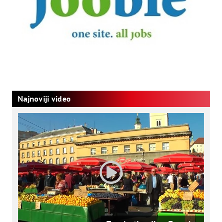
Najnoviji video