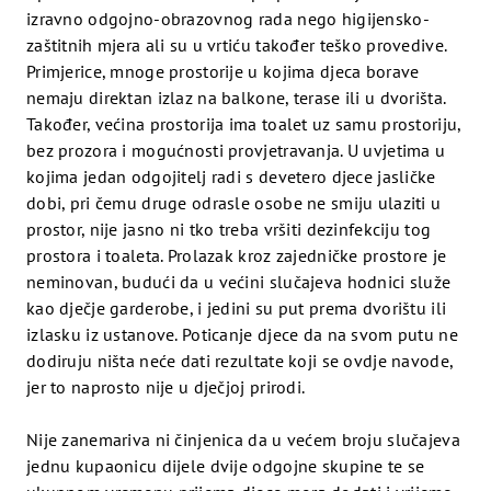
izravno odgojno-obrazovnog rada nego higijensko-
zaštitnih mjera ali su u vrtiću također teško provedive.
Primjerice, mnoge prostorije u kojima djeca borave
nemaju direktan izlaz na balkone, terase ili u dvorišta.
Također, većina prostorija ima toalet uz samu prostoriju,
bez prozora i mogućnosti provjetravanja. U uvjetima u
kojima jedan odgojitelj radi s devetero djece jasličke
dobi, pri čemu druge odrasle osobe ne smiju ulaziti u
prostor, nije jasno ni tko treba vršiti dezinfekciju tog
prostora i toaleta. Prolazak kroz zajedničke prostore je
neminovan, budući da u većini slučajeva hodnici služe
kao dječje garderobe, i jedini su put prema dvorištu ili
izlasku iz ustanove. Poticanje djece da na svom putu ne
dodiruju ništa neće dati rezultate koji se ovdje navode,
jer to naprosto nije u dječjoj prirodi.
Nije zanemariva ni činjenica da u većem broju slučajeva
jednu kupaonicu dijele dvije odgojne skupine te se