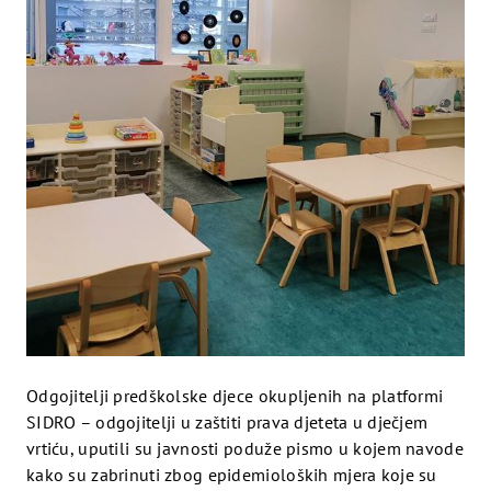
Crobet Casino No Deposit Bonus
Ima drvena kolica i životinjske kosture, pa je razumljivo
da ljudi ovdje nisu česti posjetitelji.
To znači da se tehnički, ako ste dovoljno pronicljivi i
upoznati s konceptom, brojanje karata može primijeniti u
hvalisanju s tri kartice.
Kasina s virtualnim ruletom nije potreban depozit 2024
Blackjack Igra
S toliko kockarnica koje se natječu za vaše pokroviteljstvo, ne
nedostaje sjajnih ponuda i ponuda koje možete dobiti kao
novi kupac.
Circus Casino No Deposit Bonus
Uz to, odabrali smo pet najboljih internetskih kockarnica
Odgojitelji predškolske djece okupljenih na platformi
dostupnih u Velikoj Britaniji.
SIDRO – odgojitelji u zaštiti prava djeteta u dječjem
Slot Jokers Jewels Bonusi I Besplatne Vrtnje
vrtiću, uputili su javnosti poduže pismo u kojem navode
kako su zabrinuti zbog epidemioloških mjera koje su