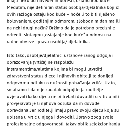
imaju neku od navedenih bolesti, ostanu kod kuće.
Međutim, nije definiran status osoblja/djelatnika koji iz
ovih razloga ostaju kod kuće – hoće li to biti riješeno
bolovanjem, godišnjim odmorom, slobodnim danima ili
na neki drugi način? Držimo da je potrebno preciznije
odrediti sintagmu „ostajanje kod kuće“ u odnosu na
radne obveze i prava osoblja/ djelatnika.
Isto tako, osoblje/djelatnici ustanove ranog odgoja i
obrazovanja (vrtića) ne raspolažu
instrumentima/alatima kojima bi mogli utvrditi
zdravstveni status djece i njihovih obitelji te donijeti
odgovornu odluku o nužnosti pohađanja vrtića. Uz to,
smatramo i da nije zadatak odgojitelja roditelje
uvjeravati kako djecu ne bi trebali dovoditi u vrtić a niti
provjeravati je li njihova odluka da ih dovode
opravdana. Jer, roditelji imaju pravo svoju djecu koja su
upisana u vrtić u njega i dovoditi. Upravo zbog svoje
profesionalne odgovornosti, takav oblik selekcioniranja