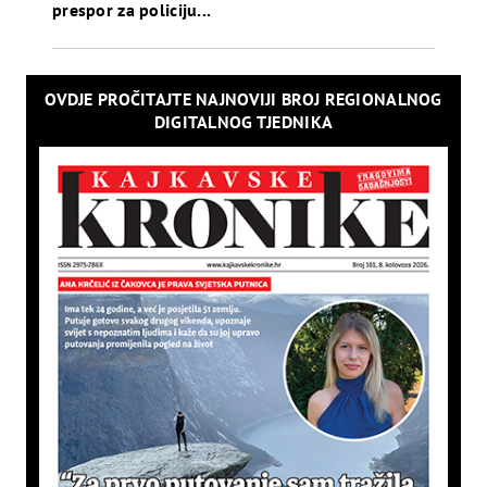
prespor za policiju...
OVDJE PROČITAJTE NAJNOVIJI BROJ REGIONALNOG
DIGITALNOG TJEDNIKA