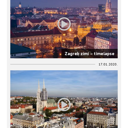
Zagreb zimi – timelapse
17.01.2020.