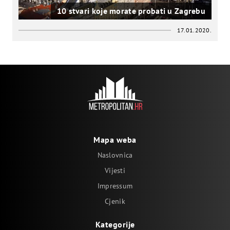
10 stvari koje morate probati u Zagrebu
17.01.2020.
Mapa weba
Naslovnica
Vijesti
Impressum
Cjenik
Kategorije