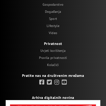
Gospodarstvo
Događanja
Sport
Lifestyle
Video
Privatnost
Uvjeti korištenja
Pravila privatnosti
Kolačići
Pratite nas na društvenim mrežama
Arhiva digitalnih novina