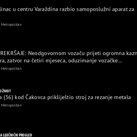
Klinac u centru Varaždina razbio samoposlužni aparat za
Metropolitan
PREKRŠAJE: Neodgovornom vozaču prijeti ogromna kaz
ra, zatvor na četiri mjeseca, oduzimanje vozačke…
Metropolitan
O ŽIVOT
(36) kod Čakovca prikliještio stroj za rezanje metala
Metropolitan
NA LIJEČNIČKI PREGLED