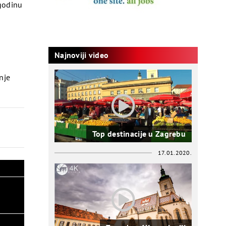
 godinu
Najnoviji video
nje
Top destinacije u Zagrebu
17.01.2020.