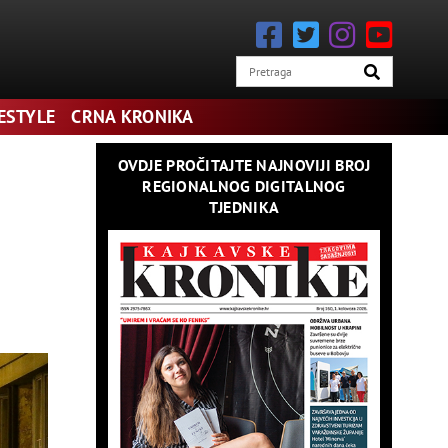
u koja je ista virtualna sigurnost kao i međunarodne banke.
FESTYLE
CRNA KRONIKA
m i bogatstvom u gradu koji nikad ne spava.
đen mobilnim uređajima koji će vam omogućiti igranje u
OVDJE PROČITAJTE NAJNOVIJI BROJ
REGIONALNOG DIGITALNOG
TJEDNIKA