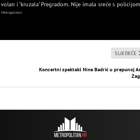
volan i ‘kruzala’ Pregradom. Nije imala sreće s policijo
Metropolitan
SLJEDEĆE
Koncertni spektakl Nine Badrić u prepunoj A
Zag