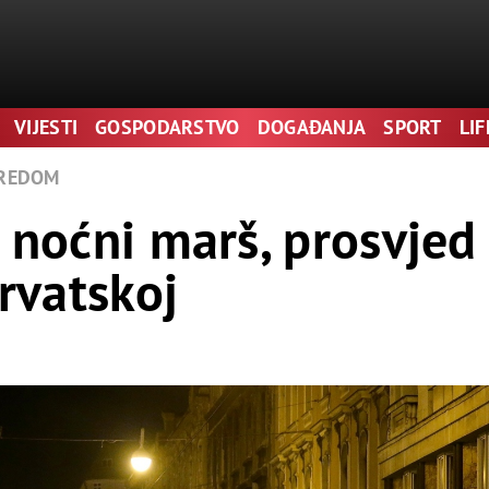
stranice kasina koriste naprednu 128-bitnu digitalnu tehnologij
VIJESTI
GOSPODARSTVO
DOGAĐANJA
SPORT
LI
svakog mjeseca hrle u Las Vegas u potrazi za uzbuđenjem, slavo
l mobilnih igara, 21,Com internetski kasino ima dizajn prilago
AREDOM
 noćni marš, prosvjed
rvatskoj
 plaćanja.
doći s računa koji je otvoren u Vaše ime.
ine kockarnice 2024