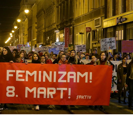
atražite svoj dobitak.
je.