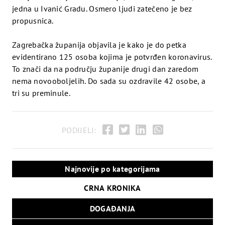
jedna u Ivanić Gradu. Osmero ljudi zatečeno je bez
propusnica.
Zagrebačka županija objavila je kako je do petka
evidentirano 125 osoba kojima je potvrđen koronavirus.
To znači da na području županije drugi dan zaredom
nema novooboljelih. Do sada su ozdravile 42 osobe, a
tri su preminule.
PODIJELI:
Najnovije po kategorijama
CRNA KRONIKA
DOGAĐANJA