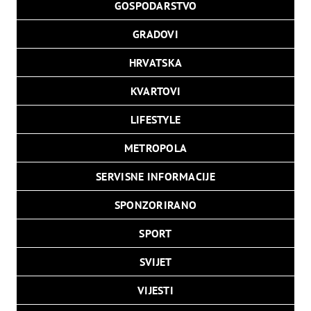
GOSPODARSTVO
GRADOVI
HRVATSKA
KVARTOVI
LIFESTYLE
METROPOLA
SERVISNE INFORMACIJE
SPONZORIRANO
SPORT
SVIJET
VIJESTI