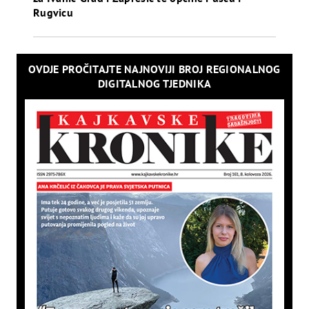
Rugvicu
OVDJE PROČITAJTE NAJNOVIJI BROJ REGIONALNOG
DIGITALNOG TJEDNIKA