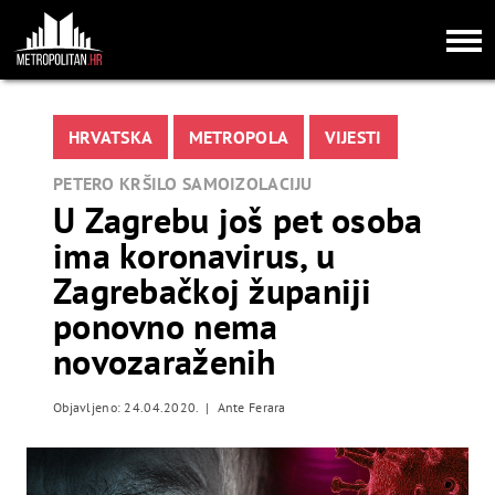
Najbolji automati za igre na sreću kasina za pobjedu 2024
Slot Fishin Frenzy Power 4 Slots Bonusi I Besplatne
Vrtnje
: Vampirska ludost dosegla je vrhunac 2024,
godine, a Ninsi je odlučila iskoristiti tu popularnost
HRVATSKA
METROPOLA
VIJESTI
razvijajući novu igru bez depozita ninsi.
PETERO KRŠILO SAMOIZOLACIJU
Rulet Bez Krupijea
- Dakle, sigurno ćete uživati u igranju
U Zagrebu još pet osoba
automata za igre na sreću, ako ste već ljubitelj igara na
sreću.
ima koronavirus, u
Inspired Casino Igre Recenzija
: Australski programeri
Zagrebačkoj županiji
automata za igre na sreću su prvi koji su objavili niz
ponovno nema
automata koji igračima nude više od 100,000 načina za
novozaraženih
pobjedu.
Najbolji virtualni slot u hrvatskom 3d kasino
Objavljeno: 24.04.2020.
Ante Ferara
Queenvegas Casino 50 Free Spins
Osim toga, možete ga koristiti za uplate i isplate, ne