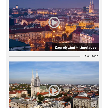
Zagreb zimi – timelapse
17.01.2020.