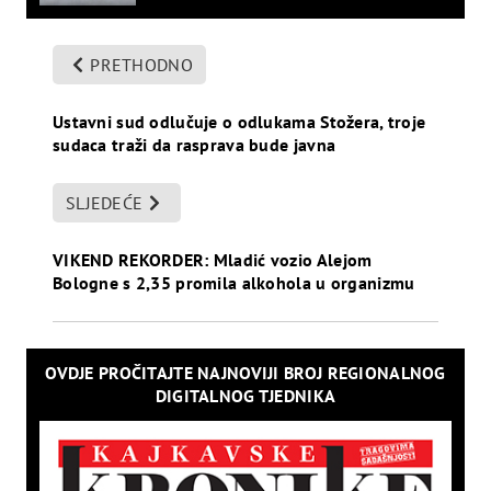
PRETHODNO
Ustavni sud odlučuje o odlukama Stožera, troje
sudaca traži da rasprava bude javna
SLJEDEĆE
VIKEND REKORDER: Mladić vozio Alejom
Bologne s 2,35 promila alkohola u organizmu
OVDJE PROČITAJTE NAJNOVIJI BROJ REGIONALNOG
DIGITALNOG TJEDNIKA