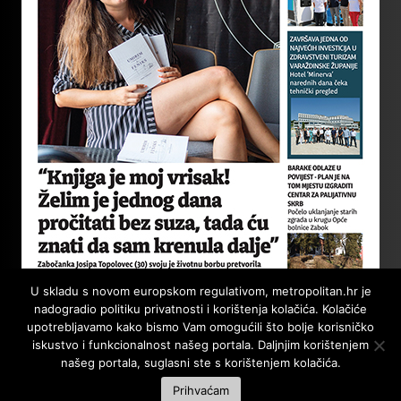
U skladu s novom europskom regulativom, metropolitan.hr je
nadogradio politiku privatnosti i korištenja kolačića. Kolačiće
upotrebljavamo kako bismo Vam omogućili što bolje korisničko
iskustvo i funkcionalnost našeg portala. Daljnjim korištenjem
našeg portala, suglasni ste s korištenjem kolačića.
Copyright © 2026
Metropolitan.hr
- Sva prava pridržana
Prihvaćam