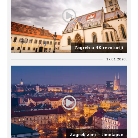
Zagreb u 4K rezoluciji
17.01.2020.
Zagreb zimi – timelapse