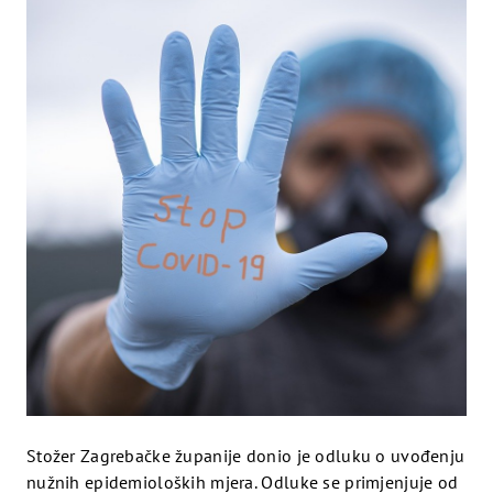
besplatne okrete i dnevne ponude.
Avalon78 Casino Recenzija I Iskustva 2025
Na primjer, ako se odlučite za karticu s indeksom, ona će
vam pružiti 16-znamenkasti sigurnosni privjesak.
Samo budite oprezni s okladama i zajamčena vam je
pobjeda.
Poker online igra za novac 2024
Buran Casino Hr 2025 Review
Igrajte se sa saudijskim rialima, dirhamima UAE, bahreinskim i
kuvajtskim dinarima i katarskim rialima.
Slot Miss Wildfire Bonusi I Besplatne Vrtnje
Kazne i kamate za prijavljivanje mogu se brzo zbrojiti i
premašiti bilo koji iznos koji biste mogli uštedjeti nedovoljnim
izvještavanjem.
Monte Carlo Casino 50 Free Spins
Stožer Zagrebačke županije donio je odluku o uvođenju
nužnih epidemioloških mjera. Odluke se primjenjuje od