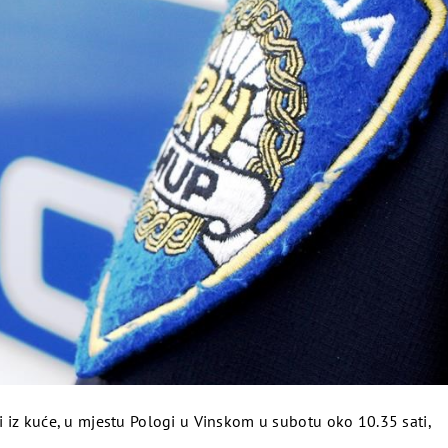
nema razloga da tako brzo povećavate svoje oklade.
samo na prve retke.
 iz kuće, u mjestu Pologi u Vinskom u subotu oko 10.35 sati,