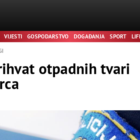
24
ti množitelje.
VIJESTI
GOSPODARSTVO
DOGAĐANJA
SPORT
LI
ijatelj odluči otvoriti ovu igru, njihova će vam slika odmah doći
i u najromantičniji grad na svijetu – Pariz.
GI
ihvat otpadnih tvari
u 2024
rca
vima dovodi do različitih rezultata.
tno odvesti u veliku školu u filmu 'Inninis' sljedeće sezone igraj
a kao i fizička kockarnica, ali uz dodatnu pogodnost pristupa u
2024