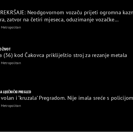
PREKRŠAJE: Neodgovornom vozaču prijeti ogromna kaz
ra, zatvor na četiri mjeseca, oduzimanje vozačke…
Metropolitan
O ŽIVOT
(36) kod Čakovca prikliještio stroj za rezanje metala
Metropolitan
NA LIJEČNIČKI PREGLED
volan i ‘kruzala’ Pregradom. Nije imala sreće s policijo
Metropolitan