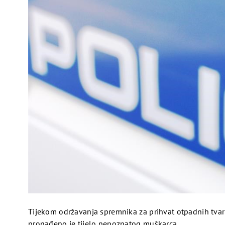
Texas Holdem Turniri
Postavljen je prvenstveno kako biste dugoročno pobjeđivali i 
Pravila Pokera Texas Holdem
Također bismo trebali napomenuti da javno mnijenje ne utječe 
Ideal Casino Recenzija I Iskustva 2025
Tijekom održavanja spremnika za prihvat otpadnih tvari
pronađeno je tijelo nepoznatog muškarca.