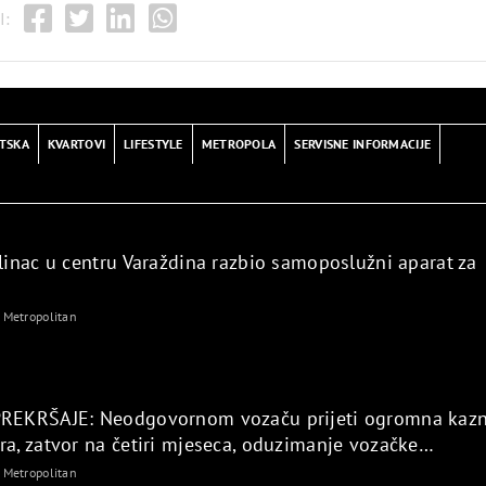
I:
TSKA
KVARTOVI
LIFESTYLE
METROPOLA
SERVISNE INFORMACIJE
Klinac u centru Varaždina razbio samoposlužni aparat za
Metropolitan
PREKRŠAJE: Neodgovornom vozaču prijeti ogromna kaz
ra, zatvor na četiri mjeseca, oduzimanje vozačke…
Metropolitan