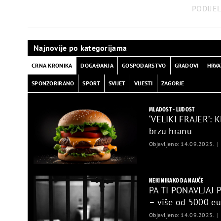
PODIJEL
Najnovije po kategorijama
CRNA KRONIKA
DOGAĐANJA
GOSPODARSTVO
GRADOVI
HRVA
SPONZORIRANO
SPORT
SVIJET
VIJESTI
ZAGORJE
MLADOST - LUDOST
‘VELIKI FRAJER’: 
brzu hranu
Objavljeno: 14.09.2025.
NEKI NIKAKO DA NAUČE
PA TI PONAVLJAJ 
– više od 5000 eu
Objavljeno: 14.09.2025.