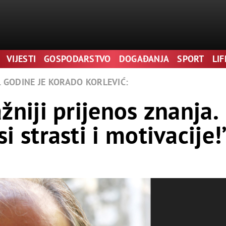
igacijom po mjestu lako se naviknuti.
VIJESTI
GOSPODARSTVO
DOGAĐANJA
SPORT
LI
rzavaju lažne troškove tijekom trajanja istrage slučaja, tako da
 šest kvaliteta na koje biste trebali obratiti pažnju u kasinu prij
 GODINE JE KORADO KORLEVIĆ:
ažniji prijenos znanja.
vatskoj 2024
i strasti i motivacije!
elom zahvaljujući svojoj predanosti svojim igračima.
 bez klađenja.
ajtraženije igre.