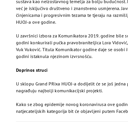
video
sustava kao neizostavnog temelja za bolju budućnost. I
već je isključivo društveno i znanstveno usmjerena. Javn
činjenicama i progresivnim tezama te tjeraju na razmišl
HUOJ-a ove godine.
Pogledaj
U završnici izbora za Komunikatora 2019. godine bile s
godini konkurirali pučka pravobraniteljica Lora Vidović
Vuk Vuković. Titula Komunikator godine daje se osobi ili
video
godini istaknula njezinom izvrsnošću.
Doprinos struci
U sklopu Grand PRixa HUOJ-a dodijelit će se još jedna 
Pogledaj
nagrađuju najbolji komunikacijski projekti.
Kako se zbog epidemije novog koronavirusa ove godine 
video
natjecateljskih kategorija bit će objavljeni putem Facebo