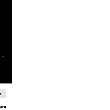
m…
vara