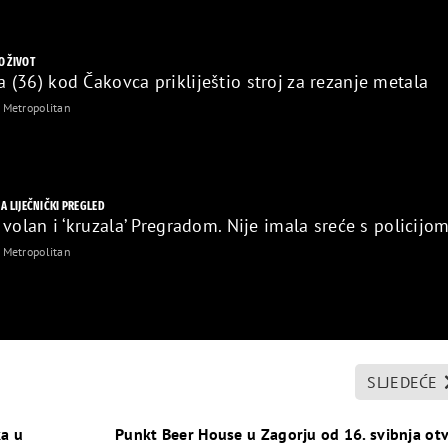
O ŽIVOT
(36) kod Čakovca prikliještio stroj za rezanje metala
Metropolitan
NA LIJEČNIČKI PREGLED
volan i ‘kruzala’ Pregradom. Nije imala sreće s policijo
Metropolitan
SLJEDEĆE
ka u
Punkt Beer House u Zagorju od 16. svibnja ot