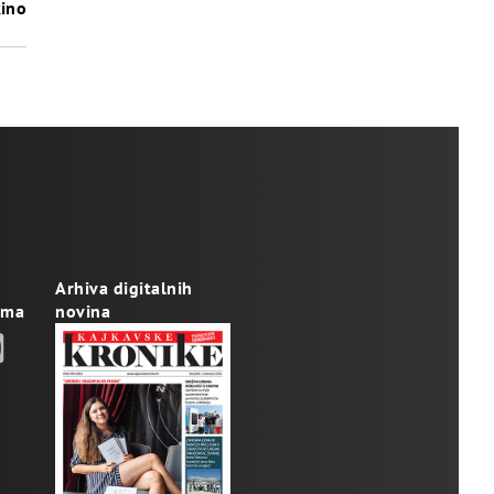
kino
Arhiva digitalnih
ama
novina