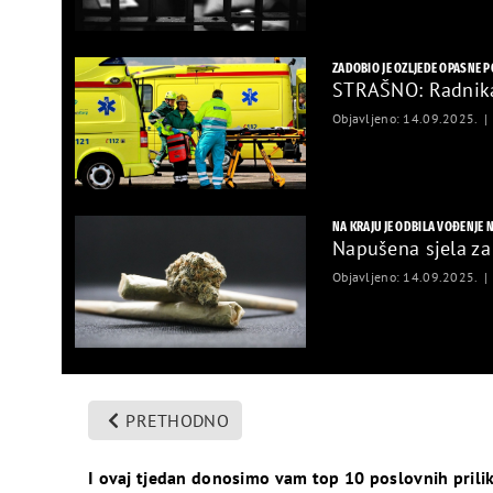
ZADOBIO JE OZLJEDE OPASNE P
STRAŠNO: Radnika 
Objavljeno: 14.09.2025.
NA KRAJU JE ODBILA VOĐENJE 
Napušena sjela za 
Objavljeno: 14.09.2025.
PRETHODNO
I ovaj tjedan donosimo vam top 10 poslovnih prili