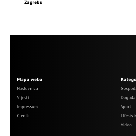
Zagrebu
Mapa weba
Katego
Naslovnica
Gospod
Vijesti
Događa
Impressum
Sport
Cjenik
Lifestyl
Video