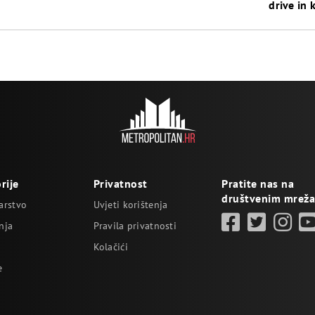
drive in 
rije
Privatnost
Pratite nas na
društvenim mrež
arstvo
Uvjeti korištenja
nja
Pravila privatnosti
Kolačići
e