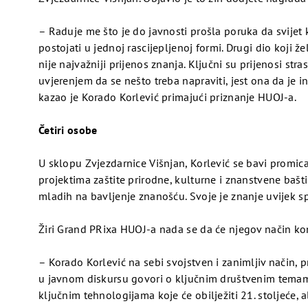
– Raduje me što je do javnosti prošla poruka da svijet ko
postojati u jednoj rascijepljenoj formi. Drugi dio koji že
nije najvažniji prijenos znanja. Ključni su prijenosi stra
uvjerenjem da se nešto treba napraviti, jest ona da je inv
kazao je Korado Korlević primajući priznanje HUOJ-a.
Četiri osobe
Pogledaj
U sklopu Zvjezdarnice Višnjan, Korlević se bavi promic
projektima zaštite prirodne, kulturne i znanstvene bašt
video
mladih na bavljenje znanošću. Svoje je znanje uvijek spr
Žiri Grand PRixa HUOJ-a nada se da će njegov način komu
Pogledaj
– Korado Korlević na sebi svojstven i zanimljiv način, pr
u javnom diskursu govori o ključnim društvenim temam
ključnim tehnologijama koje će obilježiti 21. stoljeće, 