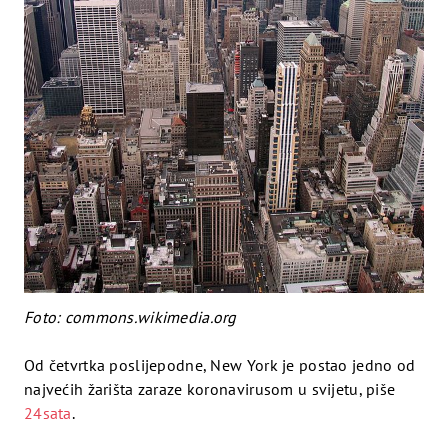
Ostali jedinstveni dodiri uključuju slogan koji je ispisan
na unutarnjoj strani zadnjeg ruba, kao i na stražnjoj
strani Dekoltea.
Morat ćete navesti detalje kao što su vaše ime, datum
rođenja, adresa e-pošte i telefonski broj.
Automati za novac prema bonus trikovima online 2024
Najbolja Kasina Vcreditos
INNONI otvorila je Voja vrata na otoku Malti u ožujku 2024,
godine.
N1bet Casino No Deposit Bonus
Casino, a sada i kladionica, eksponencijalno su porasli za to
Foto: commons.wikimedia.org
vrijeme.
Slot Aparati Igre
Od četvrtka poslijepodne, New York je postao jedno od
najvećih žarišta zaraze koronavirusom u svijetu, piše
24sata
.