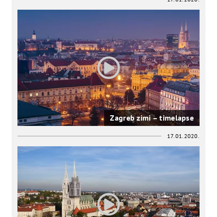
Zagreb zimi – timelapse
17.01.2020.