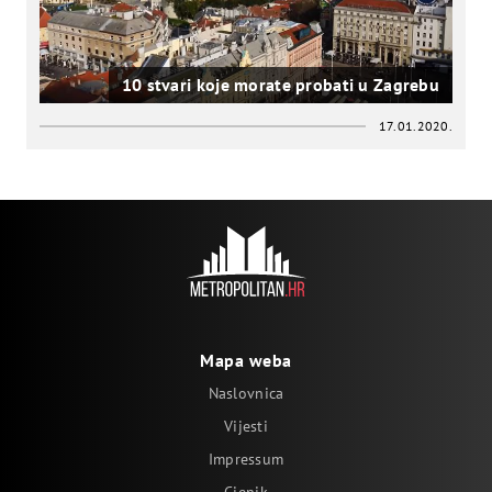
10 stvari koje morate probati u Zagrebu
17.01.2020.
Mapa weba
Naslovnica
Vijesti
Impressum