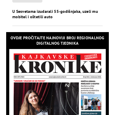
U Sesvetama izudarali 55-godišnjaka, uzeli mu
mobitel i oštetili auto
OVDJE PROČITAJTE NAJNOVIJI BROJ REGIONALNOG
DIGITALNOG TJEDNIKA