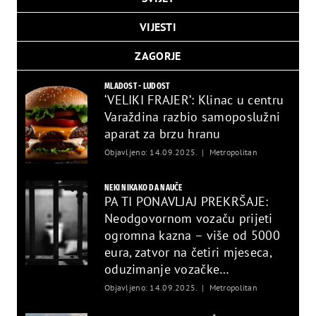
VIJESTI
ZAGORJE
MLADOST - LUDOST
‘VELIKI FRAJER’: Klinac u centru
Varaždina razbio samoposlužni
aparat za brzu hranu
Objavljeno: 14.09.2025.
Metropolitan
NEKI NIKAKO DA NAUČE
PA TI PONAVLJAJ PREKRŠAJE:
Neodgovornom vozaču prijeti
ogromna kazna – više od 5000
eura, zatvor na četiri mjeseca,
oduzimanje vozačke…
Objavljeno: 14.09.2025.
Metropolitan