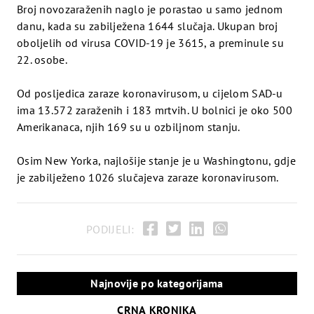
Broj novozaraženih naglo je porastao u samo jednom
danu, kada su zabilježena 1644 slučaja. Ukupan broj
oboljelih od virusa COVID-19 je 3615, a preminule su
22. osobe.
Od posljedica zaraze koronavirusom, u cijelom SAD-u
ima 13.572 zaraženih i 183 mrtvih. U bolnici je oko 500
Amerikanaca, njih 169 su u ozbiljnom stanju.
Osim New Yorka, najlošije stanje je u Washingtonu, gdje
je zabilježeno 1026 slučajeva zaraze koronavirusom.
PODIJELI:
Najnovije po kategorijama
CRNA KRONIKA