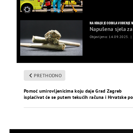
NA KRAJU JE ODBILA VOĐENJE 
Napušena sjela za 
Objavljeno: 14.09.2025.
PRETHODNO
Pomoć umirovljenicima koju daje Grad Zagreb
isplaćivat će se putem tekućih računa i Hrvatske p