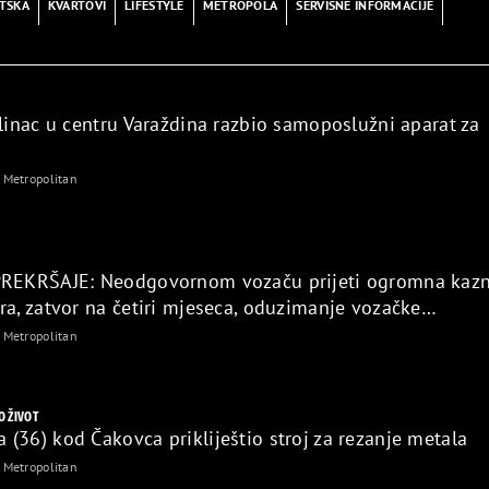
TSKA
KVARTOVI
LIFESTYLE
METROPOLA
SERVISNE INFORMACIJE
Klinac u centru Varaždina razbio samoposlužni aparat za
Metropolitan
PREKRŠAJE: Neodgovornom vozaču prijeti ogromna kaz
ra, zatvor na četiri mjeseca, oduzimanje vozačke…
Metropolitan
O ŽIVOT
(36) kod Čakovca prikliještio stroj za rezanje metala
Metropolitan