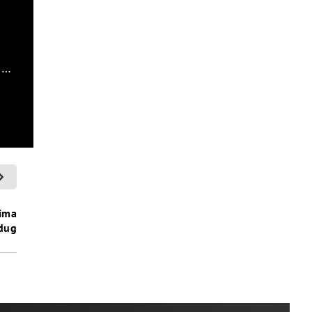
m…
ima
edug