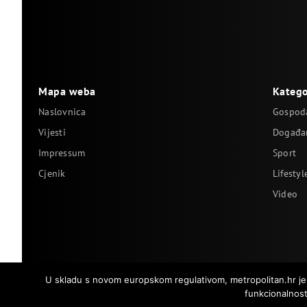
Mapa weba
Katego
Naslovnica
Gospod
Vijesti
Događa
Impressum
Sport
Cjenik
Lifestyl
Video
U skladu s novom europskom regulativom, metropolitan.hr je na
funkcionalnost