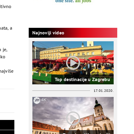
itivno
ata, a
Najnoviji video
 je,
ako
najviše
Top destinacije u Zagrebu
17.01.2020.