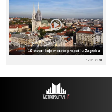
10 stvari koje morate probati u Zagrebu
17.01.2020.