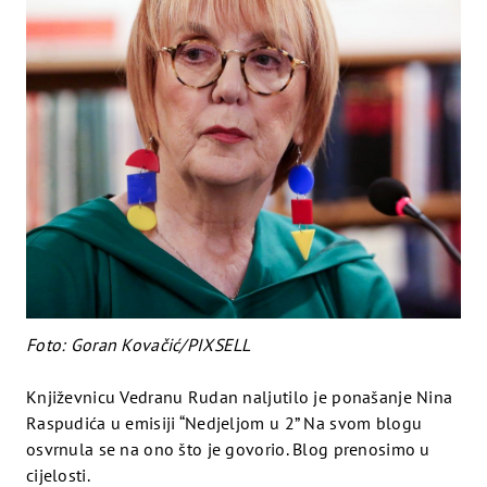
Inin ine je tvarno dobro izrađena igra puno izgleda ir ke
tematike, ali za razliku od nekih drugih igara lične
tematike, nije zatrpana leprechaunima i djetelinama.
Međutim, postoje i Scatter simboli, od kojih 3 pokreću
besplatne okretaje.
Kasino bonus automati za novac
Casino Igrice Besplatno
Ljudi se obično plaše brzim tempom društvenih igara i
složenošću pravila.
Rulet Pravila Dobitci Koeficijenti
Međutim, postoje i mnoga internetska kockarnica koja zaostaju
Foto: Goran Kovačić/PIXSELL
u odjelu za kibernetičku sigurnost, a ne sva internetska
kockarnica provode potrebne sigurnosne protokole kako bi
Književnicu Vedranu Rudan naljutilo je ponašanje Nina
osigurala vašu sigurnost.
Raspudića u emisiji “Nedjeljom u 2” Na svom blogu
Zagreb Casino Recenzija I Iskustva 2025
osvrnula se na ono što je govorio. Blog prenosimo u
cijelosti.