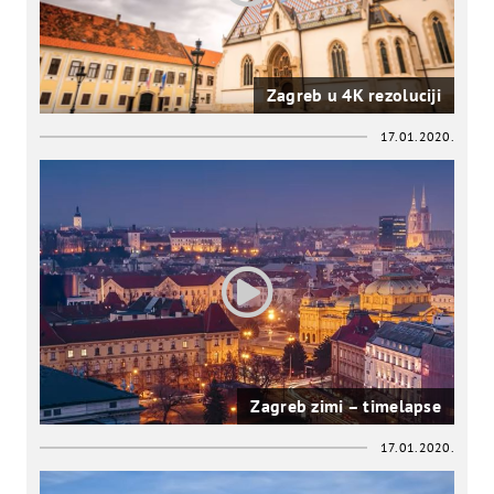
Zagreb u 4K rezoluciji
17.01.2020.
Zagreb zimi – timelapse
17.01.2020.