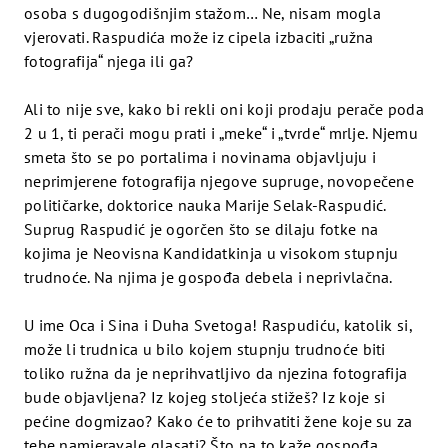
osoba s dugogodišnjim stažom… Ne, nisam mogla
vjerovati. Raspudića može iz cipela izbaciti „ružna
fotografija“ njega ili ga?
Ali to nije sve, kako bi rekli oni koji prodaju perače poda
2 u 1, ti perači mogu prati i „meke“ i „tvrde“ mrlje. Njemu
smeta što se po portalima i novinama objavljuju i
neprimjerene fotografija njegove supruge, novopečene
političarke, doktorice nauka Marije Selak-Raspudić.
Suprug Raspudić je ogorčen što se dilaju fotke na
kojima je Neovisna Kandidatkinja u visokom stupnju
trudnoće. Na njima je gospođa debela i neprivlačna.
U ime Oca i Sina i Duha Svetoga! Raspudiću, katolik si,
može li trudnica u bilo kojem stupnju trudnoće biti
toliko ružna da je neprihvatljivo da njezina fotografija
bude objavljena? Iz kojeg stoljeća stižeš? Iz koje si
pećine dogmizao? Kako će to prihvatiti žene koje su za
tebe namjeravale glasati? Što na to kaže gospođa