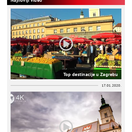
Najnoviji video
Top destinacije u Zagrebu
17.01.2020.