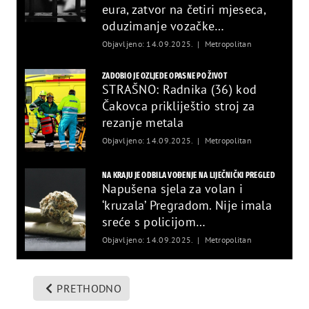
eura, zatvor na četiri mjeseca,
oduzimanje vozačke…
Objavljeno: 14.09.2025.
Metropolitan
ZADOBIO JE OZLJEDE OPASNE PO ŽIVOT
STRAŠNO: Radnika (36) kod
Čakovca prikliještio stroj za
rezanje metala
Objavljeno: 14.09.2025.
Metropolitan
NA KRAJU JE ODBILA VOĐENJE NA LIJEČNIČKI PREGLED
Napušena sjela za volan i
‘kruzala’ Pregradom. Nije imala
sreće s policijom…
Objavljeno: 14.09.2025.
Metropolitan
PRETHODNO