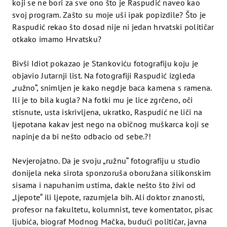
koji se ne bori za sve ono što je Raspudić naveo kao
svoj program. Zašto su moje uši ipak popizdile? Što je
Raspudić rekao što dosad nije ni jedan hrvatski političar
otkako imamo Hrvatsku?
Bivši Idiot pokazao je Stankoviću fotografiju koju je
objavio Jutarnji list. Na fotografiji Raspudić izgleda
„ružno“, snimljen je kako negdje baca kamena s ramena.
Ili je to bila kugla? Na fotki mu je lice zgrčeno, oči
stisnute, usta iskrivljena, ukratko, Raspudić ne liči na
ljepotana kakav jest nego na običnog muškarca koji se
napinje da bi nešto odbacio od sebe.?!
Nevjerojatno. Da je svoju „ružnu“ fotografiju u studio
donijela neka sirota sponzoruša oboružana silikonskim
sisama i napuhanim ustima, dakle nešto što živi od
„ljepote“ ili ljepote, razumjela bih. Ali doktor znanosti,
profesor na fakultetu, kolumnist, teve komentator, pisac
ljubića, biograf Modnog Mačka, budući političar, javna