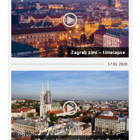
Zagreb zimi – timelapse
17.01.2020.