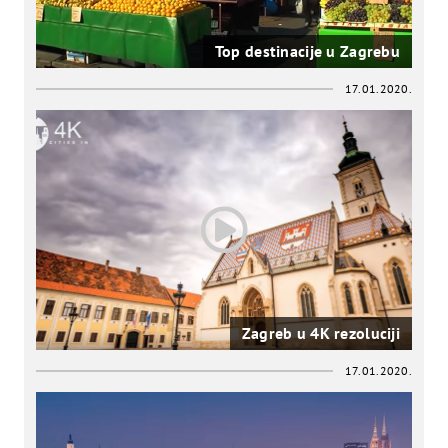
Top destinacije u Zagrebu
17.01.2020.
Zagreb u 4K rezoluciji
17.01.2020.