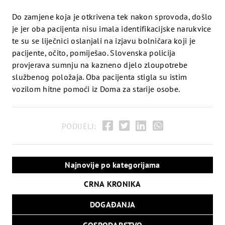
Do zamjene koja je otkrivena tek nakon sprovoda, došlo
je jer oba pacijenta nisu imala identifikacijske narukvice
te su se liječnici oslanjali na izjavu bolničara koji je
pacijente, očito, pomiješao. Slovenska policija
provjerava sumnju na kazneno djelo zloupotrebe
službenog položaja. Oba pacijenta stigla su istim
vozilom hitne pomoći iz Doma za starije osobe.
PODIJELI:
Najnovije po kategorijama
CRNA KRONIKA
DOGAĐANJA