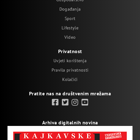
Događanja
Sport
Lifestyle
Video
Privatnost
Uvjeti korištenja
Pravila privatnosti
Kolačići
Pratite nas na društvenim mrežama
Arhiva digitalnih novina