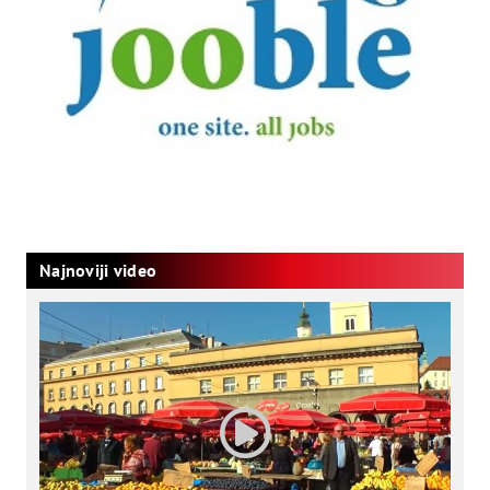
Najnoviji video